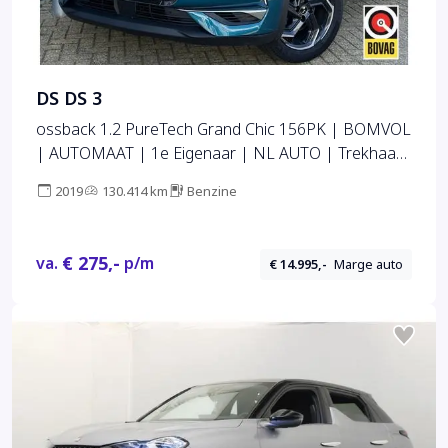
DS DS 3
ossback 1.2 PureTech Grand Chic 156PK | BOMVOL
| AUTOMAAT | 1e Eigenaar | NL AUTO | Trekhaak
| DAB+ | 18 Inch | Lederen Bekleding | Navigatie |
2019
130.414 km
Benzine
Climate Control | Apdative Cruise Control | Head Up
Display | Focal |
€ 275,-
va.
p/m
€ 14.995,-
Marge auto