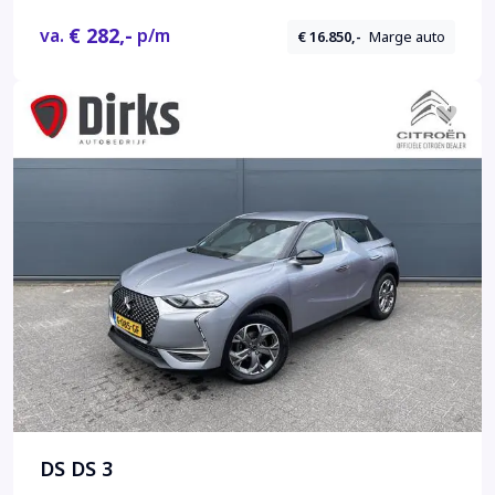
€ 282,-
va.
p/m
€ 16.850,-
Marge auto
DS DS 3