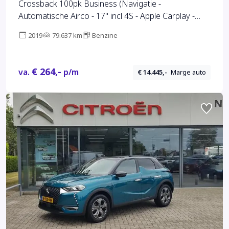
Crossback 100pk Business (Navigatie -
Automatische Airco - 17" incl 4S - Apple Carplay -
Parkeersensoren)
2019
79.637 km
Benzine
€ 264,-
va.
p/m
€ 14.445,-
Marge auto