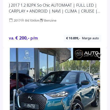
J 2017 1.2 82PK So Chic AUTOMAAT | FULL LED |
CARPLAY + ANDROID | NAVI | CLIMA | CRUISE |
LMV | PDC
2017
84.104 km
Benzine
€ 200,-
va.
p/m
€ 10.899,-
Marge auto