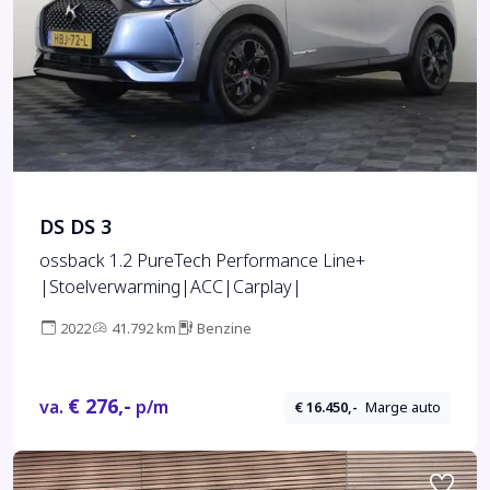
DS DS 3
ossback 1.2 PureTech Performance Line+
|Stoelverwarming|ACC|Carplay|
2022
41.792 km
Benzine
€ 276,-
va.
p/m
€ 16.450,-
Marge auto