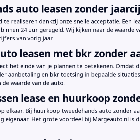
ds auto leasen zonder jaarcij
d te realiseren dankzij onze snelle acceptatie. Een l
innen 24 uur geregeld. Wij kijken naar de waarde v
jfers van vorig jaar.
uto leasen met bkr zonder a
irect het einde van je plannen te betekenen. Omdat de
der aanbetaling en bkr toetsing in bepaalde situati
n de waarde van de auto.
ussen lease en huurkoop zond
 op elkaar. Bij huurkoop tweedehands auto zonder aan
dig eigenaar. Het grote voordeel bij Margeauto.nl is d