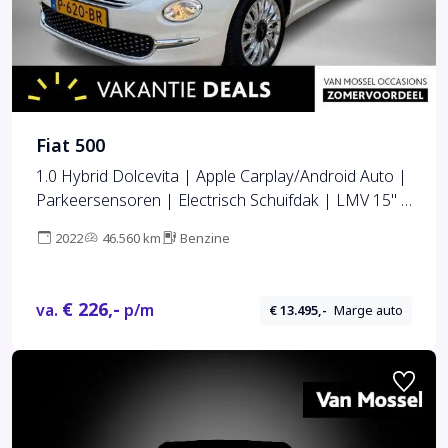
Fiat 500
1.0 Hybrid Dolcevita | Apple Carplay/Android Auto |
Parkeersensoren | Electrisch Schuifdak | LMV 15" |
Cruise control |
2022
46.560 km
Benzine
€ 226,-
va.
p/m
€ 13.495,-
Marge auto