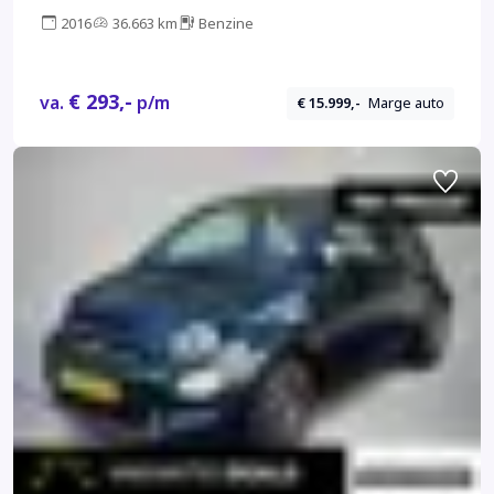
2016
36.663 km
Benzine
€ 293,-
va.
p/m
€ 15.999,-
Marge auto