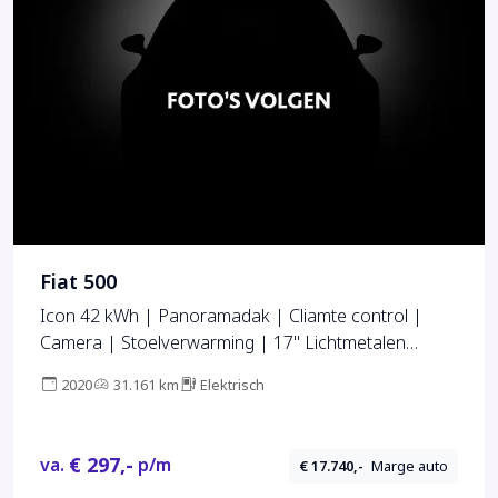
Fiat 500
Icon 42 kWh | Panoramadak | Cliamte control |
Camera | Stoelverwarming | 17" Lichtmetalen
velgen
2020
31.161 km
Elektrisch
€ 297,-
va.
p/m
€ 17.740,-
Marge auto