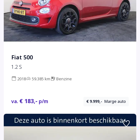
Fiat 500
1.2 S
2018
59.385 km
Benzine
€ 183,-
va.
p/m
€ 9.999,-
Marge auto