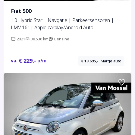
Fiat 500
1.0 Hybrid Star | Navgatie | Parkeersensoren |
LMV 16" | Apple carplay/Android Auto |
Regensensor | Cruise control | Climate Control |
2021
38.536 km
Benzine
€ 229,-
va.
p/m
€ 13.695,-
Marge auto