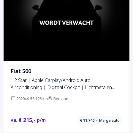
Fiat 500
1.2 Star | Apple Carplay/Android Auto |
Airconditioning | Digitaal Cockpit | Lichtmetalen
Velgen
2020
56.126 km
Benzine
€ 215,-
va.
p/m
€ 11.740,-
Marge auto