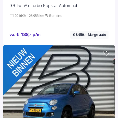
0.9 TwinAir Turbo Popstar Automaat
2016
126.953 km
Benzine
€ 188,-
va.
p/m
€ 8.950,-
Marge auto