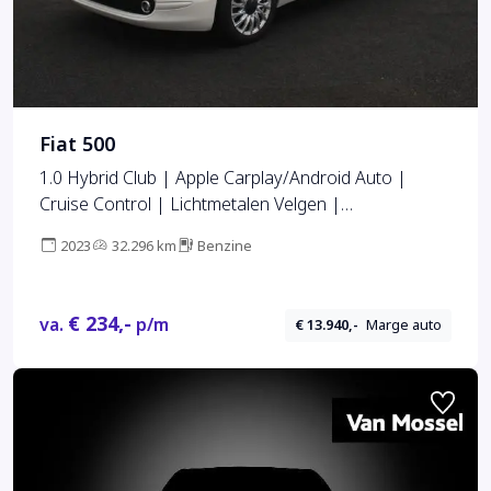
Fiat 500
1.0 Hybrid Club | Apple Carplay/Android Auto |
Cruise Control | Lichtmetalen Velgen |
Airconditioning |
2023
32.296 km
Benzine
€ 234,-
va.
p/m
€ 13.940,-
Marge auto