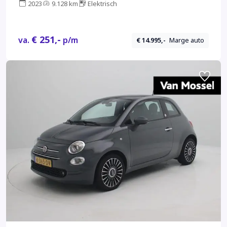
2023
9.128 km
Elektrisch
€ 251,-
va.
p/m
€ 14.995,-
Marge auto