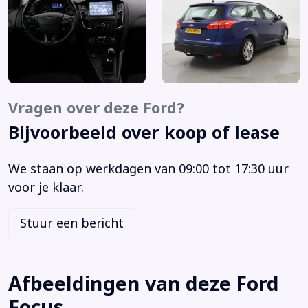
Bestuurdersstoel in hoogte verstelbaar
Bluetooth telefoonvoorbereiding
Boordcomputer
Buitenspiegels elektrisch inklapbaar
Buitenspiegels elektrisch verstelbaar
Buitenspiegels in carrosseriekleur
Vragen over deze Ford?
Buitenspiegels verwarmbaar
Bijvoorbeeld over koop of lease
Centrale deurvergrendeling met afstandsbediening
Cruise control
We staan op werkdagen van 09:00 tot 17:30 uur
Elektrische ramen achter
voor je klaar.
Elektrische ramen voor
Elektronische remkrachtverdeling
Stuur een bericht
Elektronisch Stabiliteits Programma
Hill hold functie
Hoofd airbag(s) achter
Afbeeldingen van deze Ford
Hoofd airbag(s) voor
Focus