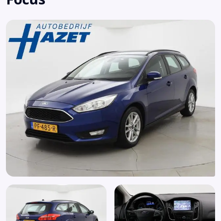
Lederen stuurwiel en versnellingspook
Mistlampen voor
Multimedia-voorbereiding
Parkeersensor achter
Passagiersairbag
Radio CD speler
Spraakbediening
Start/stop systeem
Stuur verstelbaar
Trekhaak
Verwarmde voorruit
Zij airbag(s) voor