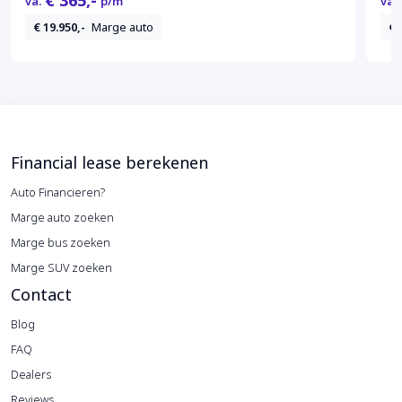
€ 365,-
va.
p/m
va.
€ 19.950,-
Marge auto
€ 
Financial lease berekenen
Auto Financieren?
Marge auto zoeken
Marge bus zoeken
Marge SUV zoeken
Contact
Blog
FAQ
Dealers
Reviews