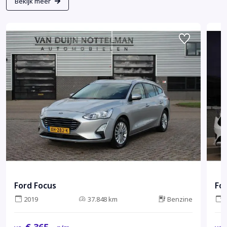
Bekijk meer
Ford Focus
Fo
2019
37.848 km
Benzine