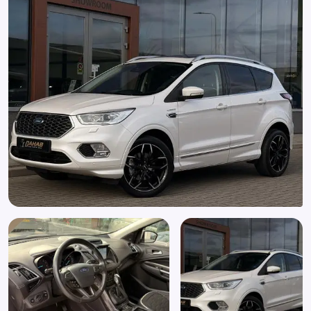
Dimlichten automatisch
Dodehoek detector
Driver Assistance Pack
Electronic climate control
Elektrisch bedienbare achterklep met sensorsturing
Elektrische ramen voor en achter
Elektrisch glazen panorama-dak
Elektrisch verstelb. bestuurdersstoel met geheugen
Elektrisch verstelbare bestuurdersstoel
Elektronische remkrachtverdeling
Elektronisch Stabiliteits Programma
Extra getint glas achter
Grootlichtassistent
Hill hold functie
Keyless entry
Kleur wit