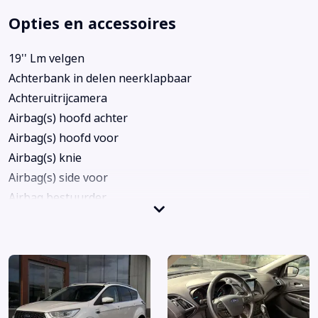
Opties en accessoires
19'' Lm velgen
Achterbank in delen neerklapbaar
Achteruitrijcamera
Airbag(s) hoofd achter
Airbag(s) hoofd voor
Airbag(s) knie
Airbag(s) side voor
Airbag bestuurder
Airbag passagier
Alarm klasse 1(startblokkering)
Anti Blokkeer Systeem
Apple Carplay/Android Auto
Armsteun achter
Audio installatie premium