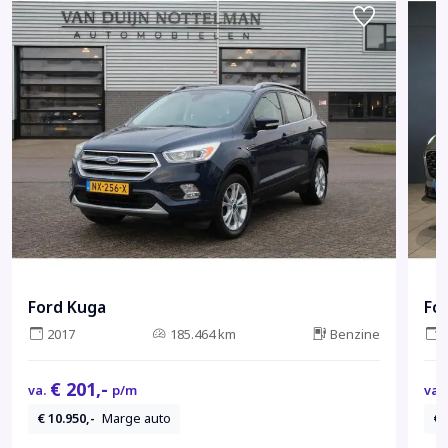
Ford Kuga
Fo
2017
185.464 km
Benzine
€ 201,-
va.
p/m
va.
€ 10.950,-
Marge auto
€ 