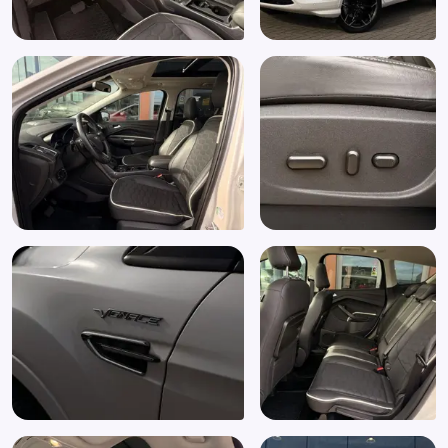
Koplampreiniging
LED-lichtpakket
LED achterlichten
LED dagrijverlichting
Leder-pakket
Lederen/stof bekleding
Lederen bekleding
Lederen versnellingspook
Lendesteun(en) verstelbaar
Memory Pack
Mistlampen voor
Multimedia-voorbereiding
Navigatiesysteem full map
Optie-pakket 2
Parkeer assistent
Parkeer pakket