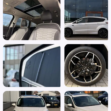
Parkeersensor achter
Parkeersensor voor
Passagiersstoel in hoogte verstelbaar
Radio-CD/MP3 speler
Regensensor
Rijstrooksensor met correctie
Ruitensproeiers/wisserbladen verwarmbaar
Sportstoelen
Spraakbediening
Start/stop systeem
Stuurbekrachtiging snelheidsafhankelijk
Stuur leder
Stuur verstelbaar
Stuur verwarmd
Trekhaak afneembaar
Uitparkeer waarschuwing