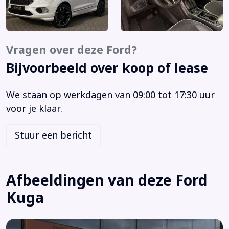
Autonomous Emergency Braking
Bagagedek
Bandenspanningscontrolesysteem
Vragen over deze Ford?
Bestuurdersstoel in hoogte verstelbaar
Bijvoorbeeld over koop of lease
Bi-xenon koplampen
Binnenspiegel automatisch dimmend
We staan op werkdagen van 09:00 tot 17:30 uur
Bluetooth
voor je klaar.
Boordcomputer
Brake Assist System
Stuur een bericht
Buitenspiegels elektr. met geheugen
Buitenspiegels elektrisch inklapbaar
Buitenspiegels elektrisch verstel- en verwarmbaar
Afbeeldingen van deze Ford
Cruise control
Kuga
Cruise control adaptief
DAB
Dakrails