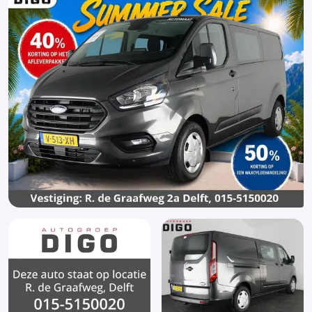
Lederen versnellingspook
Lendesteunen (verstelbaar)
Mistlampen voor
Multimedia-voorbereiding
Passagiersairbag
Privacy Glass (1085)
Radio
Regensensor
Start/stop systeem
Stuur verstelbaar
Stuurwiel multifunctioneel
Trekhaak
Trekhaak-pakket
Verwarmde voorruit
Voorstoelen verwarmd
Zijwandbekleding laadruimte