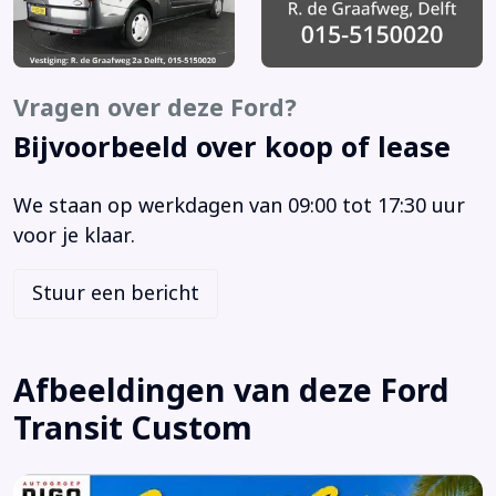
Betonplex in laadruimte
Bluetooth telefoonvoorbereiding
Boordcomputer
Vragen over deze Ford?
Brake Assist System
Bijvoorbeeld over koop of lease
Buitenspiegels elektrisch inklapbaar
Buitenspiegels elektrisch verstel- en verwarmbaar
We staan op werkdagen van 09:00 tot 17:30 uur
Buitenspiegels in carrosseriekleur
voor je klaar.
Centrale deurvergrendeling met afstandsbediening
Dimlichten automatisch
Stuur een bericht
Elektrische ramen voor
Elektronische remkrachtverdeling
Elektronisch Stabiliteits Programma
Afbeeldingen van deze Ford
Hill hold functie
Transit Custom
Koplampen adaptief
LED dagrijverlichting (1140)
Lederen stuurwiel