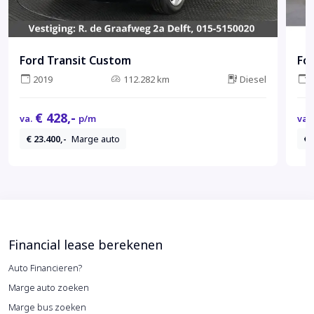
Ford Transit Custom
Fo
2019
112.282 km
Diesel
€ 428,-
va.
p/m
va.
€ 23.400,-
Marge auto
€ 
Financial lease berekenen
Auto Financieren?
Marge auto zoeken
Marge bus zoeken