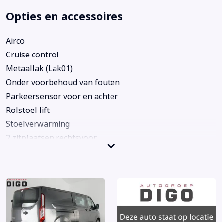
Opties en accessoires
Airco
Cruise control
Metaallak (Lak01)
Onder voorbehoud van fouten
Parkeersensor voor en achter
Rolstoel lift
Stoelverwarming
2 zitplaatsen rechtsvoor
Alarm klasse 1(startblokkering)
Anti Blokkeer Systeem
Anti doorSlip Regeling
Armsteun voor
Bestuurdersairbag
Bestuurdersstoel in hoogte verstelbaar