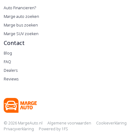
Auto Financieren?
Marge auto zoeken
Marge bus zoeken
Marge SUV zoeken
Contact
Blog
FAQ
Dealers
Reviews
Copyright navigation
© 2026 MargeAuto.nl
Algemene voorwaarden
Cookieverklaring
Privacyverklaring
Powered by
1FS