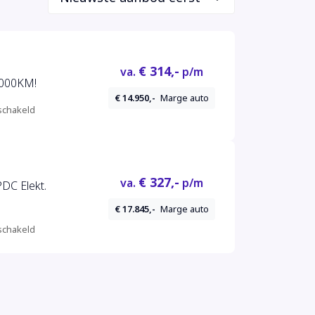
€ 314,-
va.
p/m
9000KM!
€ 14.950,-
Marge auto
chakeld
€ 327,-
va.
p/m
PDC Elekt.
€ 17.845,-
Marge auto
chakeld