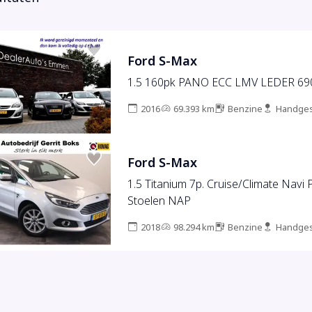
Ford S-Max
1.5 160pk PANO ECC LMV LEDER 6
2016
69.393 km
Benzine
Handges
Ford S-Max
1.5 Titanium 7p. Cruise/Climate Navi 
Stoelen NAP
2018
98.294 km
Benzine
Handges