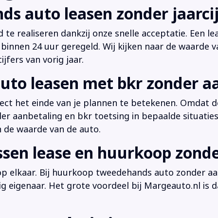
ds auto leasen zonder jaarcij
d te realiseren dankzij onze snelle acceptatie. Een l
innen 24 uur geregeld. Wij kijken naar de waarde v
jfers van vorig jaar.
uto leasen met bkr zonder a
irect het einde van je plannen te betekenen. Omdat de
der aanbetaling en bkr toetsing in bepaalde situati
n de waarde van de auto.
ussen lease en huurkoop zond
 op elkaar. Bij huurkoop tweedehands auto zonder aan
dig eigenaar. Het grote voordeel bij Margeauto.nl is d