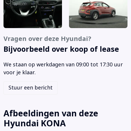
Centrale vergrendeling met afstandsbediening
DAB
Dakrails
Dealer Onderhouden
Elektrische ramen voor en achter
Vragen over deze Hyundai?
Hoofd airbag(s) achter
Bijvoorbeeld over koop of lease
Hoofd airbag(s) voor
Keyless entry
We staan op werkdagen van 09:00 tot 17:30 uur
Keyless start
voor je klaar.
Knie airbag(s)
Lederen versnellingspook
Stuur een bericht
Lichtmetalen velgen 16"
Metaalkleur
Multimedia-voorbereiding
Afbeeldingen van deze
Parkeersensor achter
Hyundai KONA
Passagiersairbag