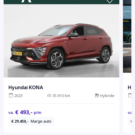
Hyundai KONA
Hy
2023
35.913 km
Hybride
€ 493,-
va.
p/m
va.
€ 29.450,-
Marge auto
€ 