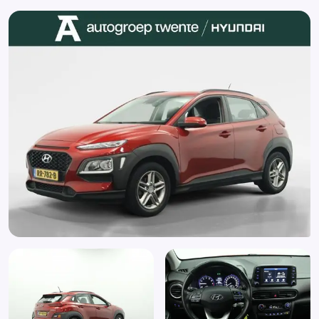
Radio
Rijstrooksensor
Stuurbekrachtiging
Stuur leder
Stuur multifunctioneel
Zij airbag(s) voor