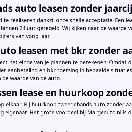
ds auto leasen zonder jaarcij
d te realiseren dankzij onze snelle acceptatie. Een l
innen 24 uur geregeld. Wij kijken naar de waarde v
jfers van vorig jaar.
uto leasen met bkr zonder a
irect het einde van je plannen te betekenen. Omdat de
der aanbetaling en bkr toetsing in bepaalde situati
n de waarde van de auto.
ussen lease en huurkoop zond
 op elkaar. Bij huurkoop tweedehands auto zonder aan
dig eigenaar. Het grote voordeel bij Margeauto.nl is d