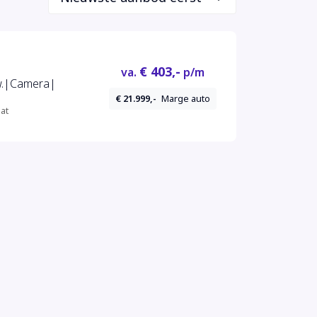
€ 403,-
va.
p/m
rw.|Camera|
€ 21.999,-
Marge auto
at