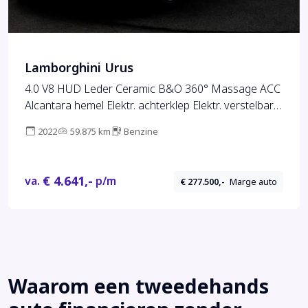
Lamborghini Urus
4.0 V8 HUD Leder Ceramic B&O 360° Massage ACC
Alcantara hemel Elektr. achterklep Elektr. verstelbare
stoelen met memory Stoel & Stuurverwarming Navi
2022
59.875 km
Benzine
PDC Climate LM velgen
€ 4.641,-
va.
p/m
€ 277.500,-
Marge auto
Waarom een tweedehands