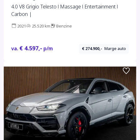
4.0 V8 Grigio Telesto l Massage l Entertainment l
Carbon |
2021
25.520 km
Benzine
€ 4.597,-
va.
p/m
€ 274.900,-
Marge auto