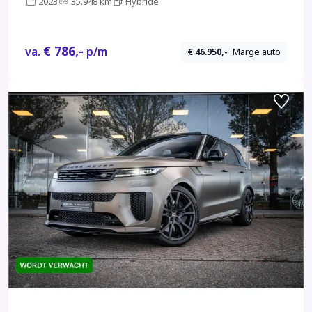
2023
35.948 km
Hybride
€ 786,-
va.
p/m
€ 46.950,-
Marge auto