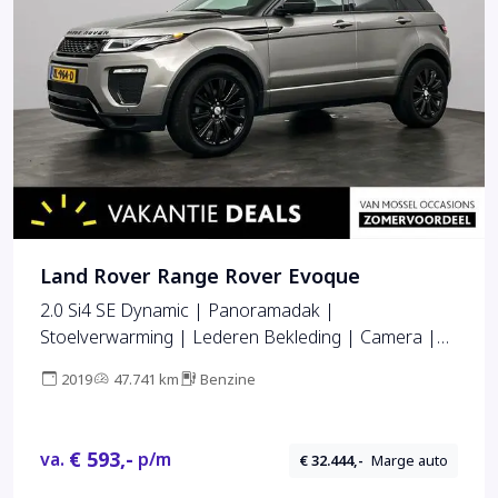
Land Rover Range Rover Evoque
2.0 Si4 SE Dynamic | Panoramadak |
Stoelverwarming | Lederen Bekleding | Camera |
Lane Assist
2019
47.741 km
Benzine
€ 593,-
va.
p/m
€ 32.444,-
Marge auto