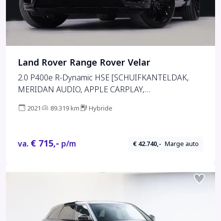
Land Rover Range Rover Velar
2.0 P400e R-Dynamic HSE [SCHUIFKANTELDAK,
MERIDAN AUDIO, APPLE CARPLAY,
CAMERA,DIGITAL DASH, HEAD UP,
2021
89.319 km
Hybride
STUUR.STOELVERWARMING, ELEK.. ACHTERKLEP,
€ 715,-
va.
p/m
€ 42.740,-
Marge auto