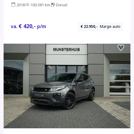
2018
100.381 km
Diesel
€ 420,-
va.
p/m
€ 22.950,-
Marge auto