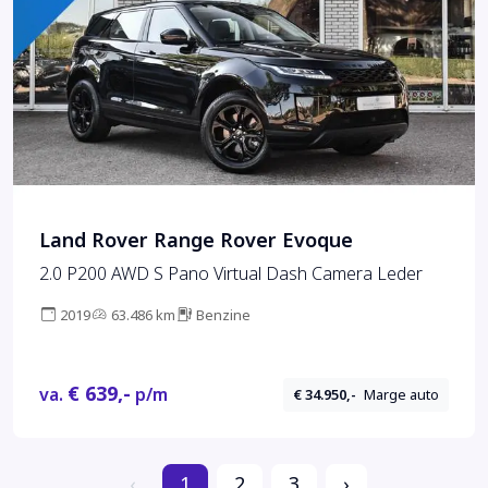
Land Rover Range Rover Evoque
2.0 P200 AWD S Pano Virtual Dash Camera Leder
2019
63.486 km
Benzine
€ 639,-
va.
p/m
€ 34.950,-
Marge auto
‹
1
2
3
›