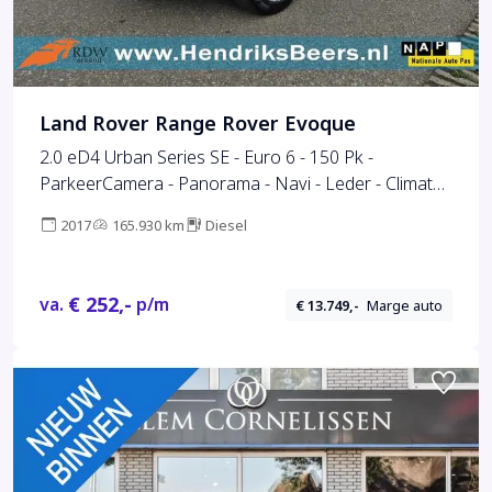
Land Rover Range Rover Evoque
2.0 eD4 Urban Series SE - Euro 6 - 150 Pk -
ParkeerCamera - Panorama - Navi - Leder - Climate
Control
2017
165.930 km
Diesel
€ 252,-
va.
p/m
€ 13.749,-
Marge auto