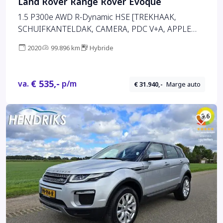
Land Rover Range Rover Evoque
1.5 P300e AWD R-Dynamic HSE [TREKHAAK,
SCHUIFKANTELDAK, CAMERA, PDC V+A, APPLE
CARPLAY, ANDROID AUTO, MERIDIAN,
2020
99.896 km
Hybride
ELECTRISCHE STOELEN, CRUISE CONTROL,
NIEUWSTAAT]
€ 535,-
va.
p/m
€ 31.940,-
Marge auto