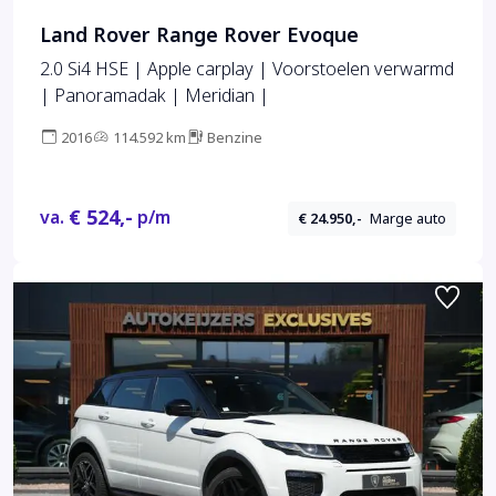
Land Rover Range Rover Evoque
2.0 Si4 HSE | Apple carplay | Voorstoelen verwarmd
| Panoramadak | Meridian |
2016
114.592 km
Benzine
€ 524,-
va.
p/m
€ 24.950,-
Marge auto