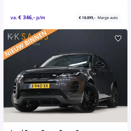
€ 346,-
va.
p/m
€ 18.899,-
Marge auto