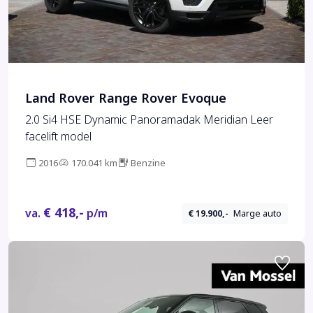
Land Rover Range Rover Evoque
2.0 Si4 HSE Dynamic Panoramadak Meridian Leer
facelift model
2016
170.041 km
Benzine
€ 418,-
va.
p/m
€ 19.900,-
Marge auto