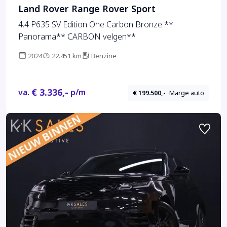
Land Rover Range Rover Sport
4.4 P635 SV Edition One Carbon Bronze **
Panorama** CARBON velgen**
2024
22.451 km
Benzine
€ 3.336,-
va.
p/m
€ 199.500,-
Marge auto