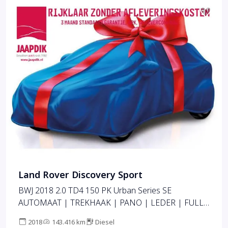
Land Rover Discovery Sport
BWJ 2018 2.0 TD4 150 PK Urban Series SE
AUTOMAAT | TREKHAAK | PANO | LEDER | FULL
LED | STOELVERW. | NAVI | CLIMA | CRUISE |
2018
143.416 km
Diesel
CAMERA | BLUETOOTH | LMV | PDC