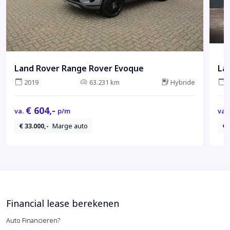
Land Rover Range Rover Evoque
La
2019
63.231 km
Hybride
€ 604,-
va.
p/m
va.
€ 33.000,-
Marge auto
€ 
Financial lease berekenen
Auto Financieren?