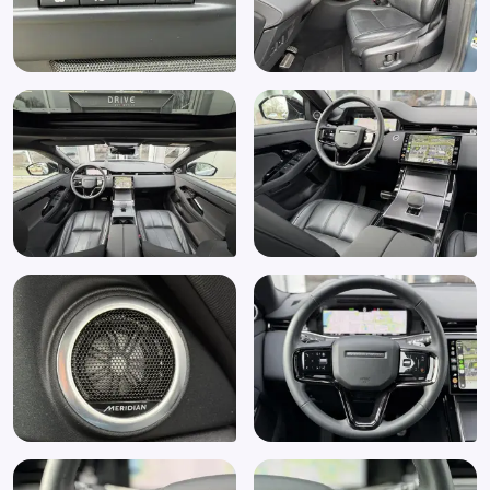
Interieur voorverwarmingsinstallatie
Keyless Entry: sleutelloze ontgrendeling / vergrendeling
(066AC)
Keyless start
LED achterlichten
Multimedia-voorbereiding
Oplaadmogelijkheid
Parkeersensor achter
Parkeersensor voor
PARK PACK (017UA)
Passagiersairbag
Premium LED-koplampen met LED-signature
dagrijlichten (064QB)
Premium sfeerverlichting (064LC)
Privacy glas (047DB)
RDW-leges