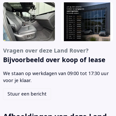
Glazen panoramadak met elektrisch bediend
schuif-/kanteldeel vóór (041CZ)
Hakuba Silver (!DU)
Lane Keep Assist (086BH)
MeridianTM Surround Sound audiosysteem met 825 W
(025LN)
Navigation Pro (087AU)
Vragen over deze Land Rover?
Roll Stability Control
Smartphone Pack (186AB)
Bijvoorbeeld over koop of lease
Stoelbekleding in generfd leder (033JE)
Verwarmbare achterbank (033XJ)
We staan op werkdagen van 09:00 tot 17:30 uur
Voorstoelen verwarmd en geventileerd
voor je klaar.
11,4" aanraakscherm (087AW)
Aanhanger assistent
Stuur een bericht
Achterbank in delen neerklapbaar
Achterruitverwarming
Achterruitwisser en sproeier