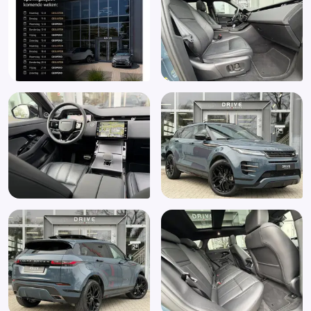
Boordcomputer
Buitenspiegels in andere kleur
Buitenspiegels met verlichting
Bumpers in carrosseriekleur
ClearSight achteruitkijkspiegel (031BS)
Cold Climate Pack (072BI)
DAB+-tuner (Digital Audio Broadcasting) (025JB)
Dakspoiler
Dark Anodised interieurafwerking (088YX)
Differentieel blokkering
Dimlichten automatisch
Draadloze telefoonlader
Driver Condition Monitor (086DH)
Elektrische ramen achter
Elektrische ramen voor
Elektrisch verstel-, verwarm- en inklapbare