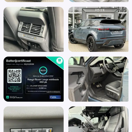
buitenspiegels (030NM)
Elektrisch verstel-, verwarm- en inklapbare
buitenspiegels met instapverlichting (030RJ)
Elektronische remkrachtverdeling
Elektronisch Stabiliteits Programma
Enkele, naar boven scharnierende achterklep met
elektrische bediening (openen en sluiten) (070AV)
Glans exterieur delen
Head Up Display (039IB)
Hemelbekleding donker
Hill hold functie
Hoofd airbag(s) achter
Hoofd airbag(s) voor
Hoofdsteunen voor en achter
Interactive Driver Display (digitaal instrumentenpaneel)
(038ID)