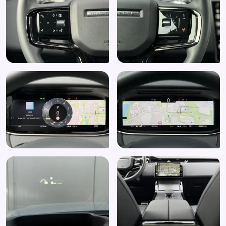
Regensensor
Ruitensproeiers verwarmbaar
Schakelmogelijkheid aan stuurwiel
Sperdifferentieel
Start/stop systeem
Stuurbekrachtiging snelheidsafhankelijk
Surround Camera System (086GN)
Tech Pack (074KY)
Traffic Sign Recognition en Adaptive Speed Limiter
(086DC)
Verwarmbaar lederen stuurwiel (032DV)
Zij airbag(s) achter
Zij airbag(s) voor