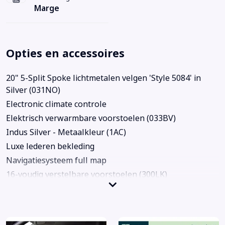
Marge
Opties en accessoires
20" 5-Split Spoke lichtmetalen velgen 'Style 5084' in
Silver (031NO)
Electronic climate controle
Elektrisch verwarmbare voorstoelen (033BV)
Indus Silver - Metaalkleur (1AC)
Luxe lederen bekleding
Navigatiesysteem full map
16-voudig verstelbare voorstoelen (300LK)
Achterbank in delen neerklapbaar
Achteruitrijcamera (086FA)
Adaptief demping systeem