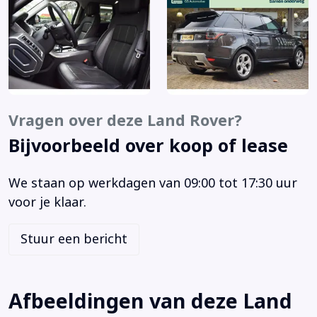
Adaptive Cruise Control met Stop &amp; Go (065AM)
Afdaal assistent
Alarm klasse 1(startblokkering)
Aluminium interieur afwerking
Anti Blokkeer Systeem
Anti doorSlip Regeling
Vragen over deze Land Rover?
Armsteun achter
Bijvoorbeeld over koop of lease
Armsteun voor
Automatic High Beam Assist (030NT)
We staan op werkdagen van 09:00 tot 17:30 uur
Automatisch dimmende binnenspiegel (031CG)
voor je klaar.
Autonomous Emergency Braking
Bandenspanningscontrolesysteem
Stuur een bericht
Bestuurdersairbag
Bluetooth telefoonvoorbereiding
Boordcomputer
Afbeeldingen van deze Land
Brake Assist System