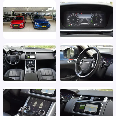
Rijstrooksensor
Rijstrooksensor met correctie
Spraakbediening
Stuurbekrachtiging snelheidsafhankelijk
Stuurwiel multifunctioneel
Telefoonintegratie
Tenaamstelling voertuig
Verkeersbord detectie
Vermoeidheids herkenning
Volledig digitaal instrumentenpaneel
Voorstoelen in hoogte verstelbaar
WiFi voorbereiding
Zij airbag(s) voor