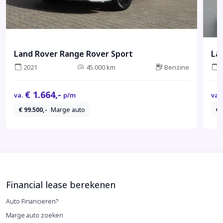
Land Rover Range Rover Sport
La
2021
45.000 km
Benzine
€ 1.664,-
va.
p/m
va.
€ 99.500,-
Marge auto
€ 
Financial lease berekenen
Auto Financieren?
Marge auto zoeken