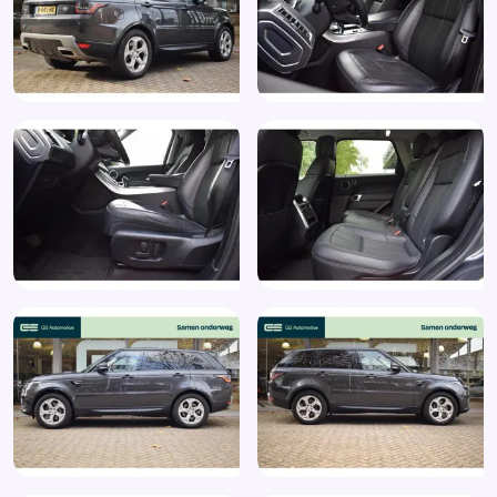
(066AC)
Koplampen adaptief
LED-mistlampen vóór (064AP)
LED achterlichten
LED dagrijverlichting
Lederen stuurwiel
LED koplampen
Lendesteunen (verstelbaar)
Luchtvering
MeridianTM Digital Surround System (825w) met 19
luidsprekers (025LN)
Multimedia-voorbereiding
Oplaadmogelijkheid
Parkeersensor voor en achter
Passagiersairbag
Privacy glas (047DB)
Regensensor