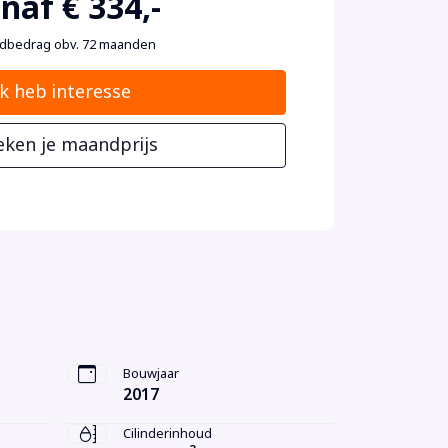
naf € 334,-
dbedrag obv. 72 maanden
Ik heb interesse
eken je maandprijs
Bouwjaar
2017
Cilinderinhoud