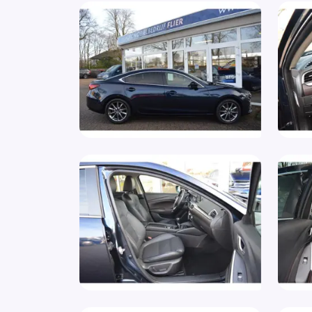
Aux aansluiting
Bagage-afdekhoes
Bandenspanningscontrolesysteem