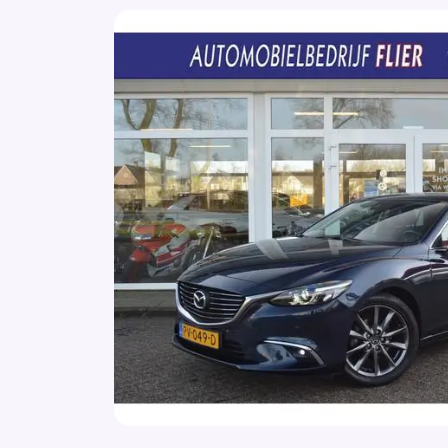
Airbag(s) hoofd achter
Airbag(s) hoofd voor
Airbag(s) side voor
Airbag(s) window
Airbag bestuurder
Airbag passagier
Airco
Airco (automatisch)
Alarm klasse 1(startblokkering)
Anti Blokkeer Systeem
Anti doorSlip Regeling
Armsteun
Armsteun achter
Armsteun voor
Audio installatie premium
Autonomous Emergency Braking