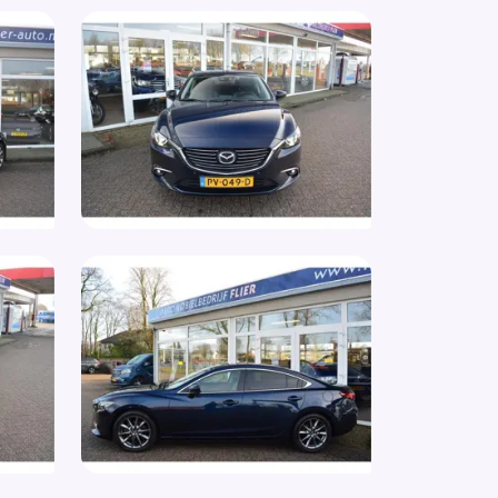
keersensoren Achter
keersensor voor
sagiersstoel in hoogte verstelbaar
io CD speler
gensensor
egels in de kleur
aakbediening
rt & Go Button
rt/stop systeem
rt Button
rt Stop Systeem
urbekrachtiging
ur en versnellingspook (kunst)leder
ur multifunctioneel
ur verstelbaar
urwiel multifunctioneel