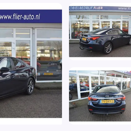
Par
Elektrische ramen voor en achter
Par
Elektrisch verstelb. bestuurdersstoel met
Pas
geheugen
Rad
Elektrisch verstelbare bestuurdersstoel
Re
Elektrisch verstelbare passagiersstoel
Spi
Elektrisch verstelbare voorstoel(en)
Spr
Elektronische remkrachtverdeling
Sta
Elektronisch Stabiliteits Programma
Sta
Extra getint glas achter
Sta
Getint glas
Sta
Hill hold functie
Stu
Hoofdsteunen achter
Stu
In hoogte verstelbare bestuurdersstoel
Stu
In hoogte verstelbare bijrijdersstoel
Stu
ISOFIX
Stu
Isofix bevestiging voor kinderzitjes