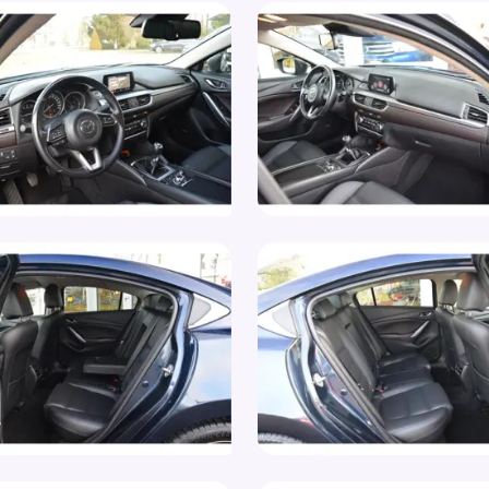
Uit
Keyless Drive
Usb
Koplampen adaptief
Voo
LED-verlichting