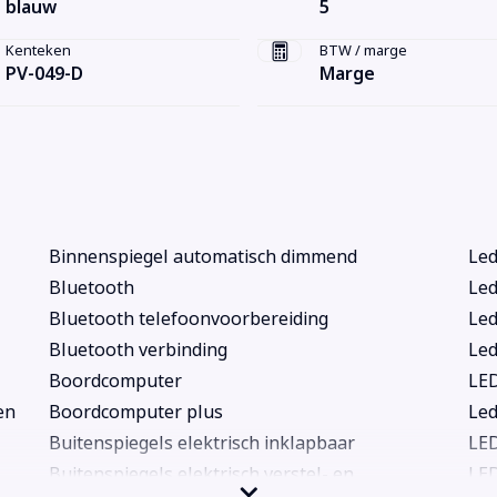
blauw
5
Kenteken
BTW / marge
PV-049-D
Marge
Binnenspiegel automatisch dimmend
Le
Bluetooth
Led
Bluetooth telefoonvoorbereiding
Led
Bluetooth verbinding
Led
Boordcomputer
LE
en
Boordcomputer plus
Led
Buitenspiegels elektrisch inklapbaar
LED
Buitenspiegels elektrisch verstel- en
LED