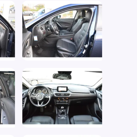
parkeer waarschuwing
 aansluiting
rstoelen in hoogte verstelbaar