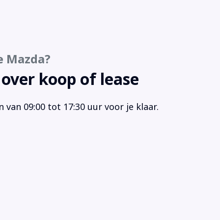
desteun(en) verstelbaar
ht en regensensor
htmetalen velgen
ht Sensor
e Mazda?
allic lak
stlampen
 over koop of lease
tlampen voor
 aansluiting
van 09:00 tot 17:30 uur voor je klaar.
tifunctioneel stuurwiel
timedia-voorbereiding
timedia systeem
ionale Auto Pas
igatie
igatiesysteem
te auto
keersensor achter