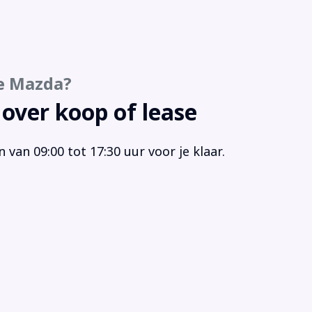
gensensor
strooksensor
akelmogelijkheid aan stuurwiel
aakbediening
e Mazda?
rt/stop systeem
ur verstelbaar
 over koop of lease
urwiel multifunctioneel
 airbag(s) voor
van 09:00 tot 17:30 uur voor je klaar.