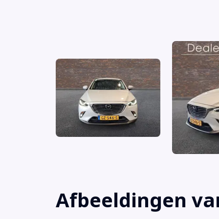
Navigatiesysteem full map
Voorstoelen verwarmd
Achterbank in delen neerklapbaar
Achteruitrijcamera
Alarm klasse 1(startblokkering)
Anti Blokkeer Systeem
Anti doorSlip Regeling
Audio installatie premium
Bestuurdersairbag
Afbeeldingen va