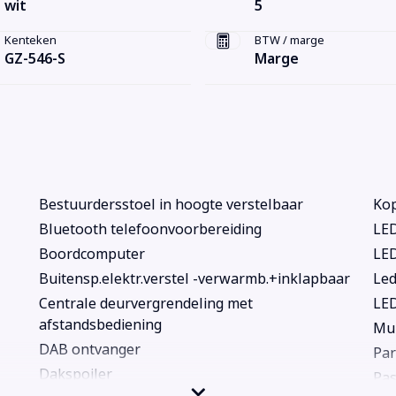
wit
5
Kenteken
BTW / marge
GZ-546-S
Marge
Bestuurdersstoel in hoogte verstelbaar
Kop
Bluetooth telefoonvoorbereiding
LED
Boordcomputer
LED
Buitensp.elektr.verstel -verwarmb.+inklapbaar
Led
Centrale deurvergrendeling met
LE
afstandsbediening
Mul
DAB ontvanger
Par
Dakspoiler
Pas