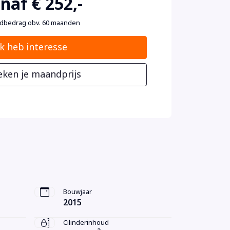
naf € 252,-
dbedrag obv. 60 maanden
Ik heb interesse
eken je maandprijs
Bouwjaar
2015
Cilinderinhoud