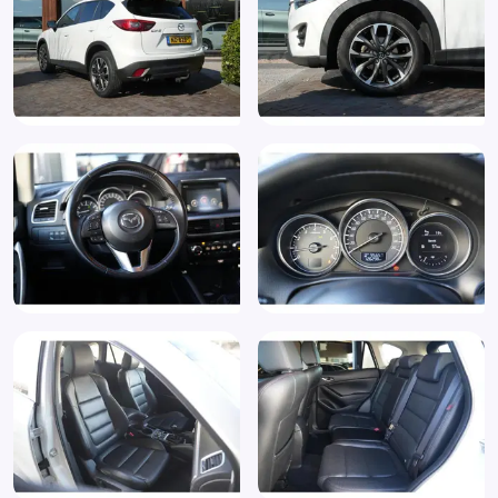
Regensensor
Spraakbediening
Start/stop systeem
Stoelverwarming
Stuur verstelbaar
Stuurwiel multifunctioneel
Trekhaak
Voorstoelen in hoogte verstelbaar
Zij airbag(s) voor