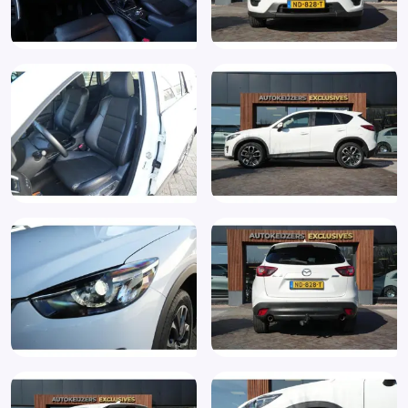
LED achterlichten
LED dagrijverlichting
Lederen stuurwiel
Lederen versnellingspook
LED mistlampen
Lendesteunen (verstelbaar)
Mistlampen voor
Multimedia-voorbereiding
Navigatie
Optioneel leverbaar met ruime garantie, onderhoud en
inruil mogelijkheden
Parkeersensor voor en achter
Passagiersairbag
PDC
Premium Audio
RDW-leges