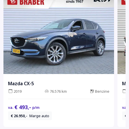
Mazda CX-5
Ma
2019
76.576 km
Benzine
€ 493,-
va.
p/m
va.
€ 26.950,-
Marge auto
€ 