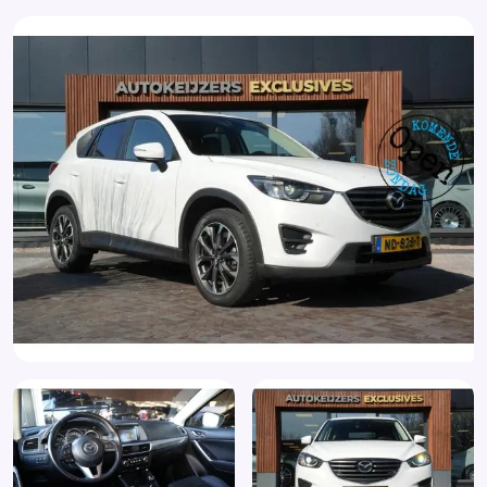
Climate Control
DAB ontvanger
Dimlichten automatisch
Elektrische ramen voor en achter
Elektrisch verstelb. bestuurdersstoel met geheugen
Elektrisch verstelbare passagiersstoel
Elektronische remkrachtverdeling
Elektronisch Stabiliteits Programma
Extra getint glas
Hill hold functie
Hoofd airbag(s) achter
Hoofd airbag(s) voor
Keyless entry
Keyless Go/ Entry
Keyless start
Koplampen adaptief