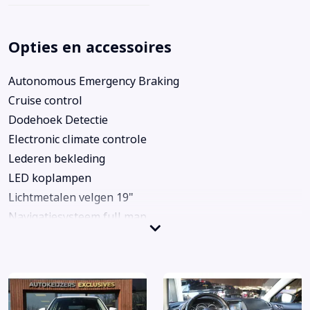
Opties en accessoires
Autonomous Emergency Braking
Cruise control
Dodehoek Detectie
Electronic climate controle
Lederen bekleding
LED koplampen
Lichtmetalen velgen 19"
Navigatiesysteem full map
Voorstoelen verwarmd
Achterbank in delen neerklapbaar
Achteruitrij assistent
Achteruitrijcamera