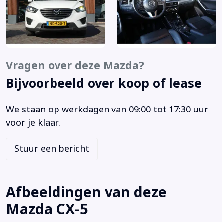
Airco
Alarm klasse 1(startblokkering)
Anti Blokkeer Systeem
Anti doorSlip Regeling
Armsteun achter
Vragen over deze Mazda?
Armsteun voor
Bijvoorbeeld over koop of lease
Audio installatie premium
Bagagedek
We staan op werkdagen van 09:00 tot 17:30 uur
Bandenspanningscontrolesysteem
voor je klaar.
Bestuurdersairbag
Binnenspiegel automatisch dimmend
Stuur een bericht
Bluetooth telefoonvoorbereiding
Boordcomputer
Brake Assist System
Afbeeldingen van deze
Buitenspiegels elektrisch inklapbaar
Mazda CX-5
Buitenspiegels elektrisch verstel- en verwarmbaar