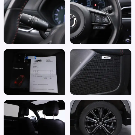
Schakelpaddles
Spraakbediening
Start/stop systeem
Stoel ventilatie voor
Stuur en versnellingspook (kunst)leder
Stuur multifunctioneel
Stuur verstelbaar
Stuur verwarmd
Uitparkeer waarschuwing
Verkeersbord detectie
Vermoeidheids herkenning
Volledig digitaal instrumentenpaneel
Voorstoelen verwarmd
Zwarte (glans) exterieur delen