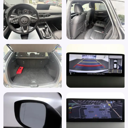
Buitenspiegels in andere kleur
Buitenspiegels in carrosseriekleur
Buitenspiegels verwarmbaar
Centrale vergrendeling met afstandsbediening
Connected services
Cruise control adaptief met Stop&Go
DAB
Dakspoiler
Dimlichten automatisch
Dodehoek detector
Draadloze telefoonlader
Electronic climate control
Elektrisch bedienbare achterklep
Elektrische ramen voor en achter
Elektrisch verstelbare bestuurdersstoel
Elektrisch verstelbare passagiersstoel