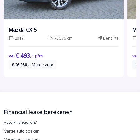
Mazda CX-5
Ma
2019
76.576 km
Benzine
€ 493,-
va.
p/m
va.
€ 26.950,-
Marge auto
€ 
Financial lease berekenen
Auto Financieren?
Marge auto zoeken
Marge bus zoeken