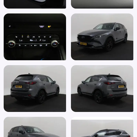
Elektronische remkrachtverdeling
Elektronisch Stabiliteits Programma
Extra getint glas achter
File assistent
Full-LED koplampen
Grootlichtassistent
Head-up display
Hill hold functie
Keyless entry
Keyless start
Koplampen adaptief
Koplampreiniging
Kunstlederen/microvezel bekleding
Kunstlederen bekleding
LED achterlichten
LED dagrijverlichting