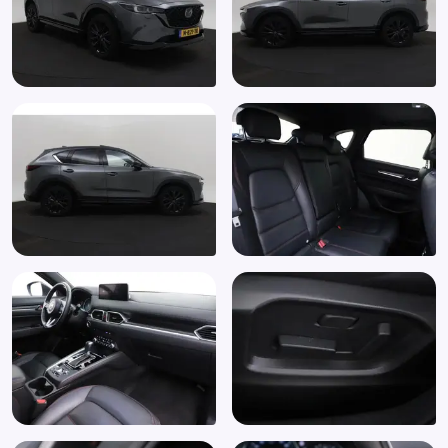
Lederen bekleding
LED koplampen
Lendesteun(en) verstelbaar
Lichtmetalen velgen 19"
Matrix LED koplampen
Multimedia-voorbereiding
Multimedia scherm middel
Navigatiesysteem full map
Parkeersensor achter
Parkeersensor voor en achter
Passagiersstoel in hoogte verstelbaar
Radio
Regensensor
Rijstrooksensor met correctie
Rondomzicht camera
Ruitensproeiers/wisserbladen verwarmbaar