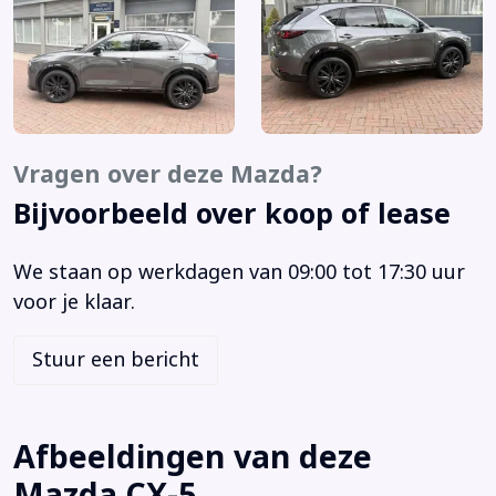
Cruisecontrol
Derde remlicht
Elektrisch glazen schuif-/kanteldak
Elektrisch verstelb. bestuurdersstoel met geheugen
Hoofdsteunen achter
Leder-pakket
Vragen over deze Mazda?
Lichtmetalen velgen
Bijvoorbeeld over koop of lease
Metaalkleur
MP3 aansluiting
We staan op werkdagen van 09:00 tot 17:30 uur
Navigatie
voor je klaar.
Navigatiesysteem
Parkeer assistent
Stuur een bericht
Parkeersensor voor
Premium kleur
Radardetector
Afbeeldingen van deze
Radio CD speler
Mazda CX-5