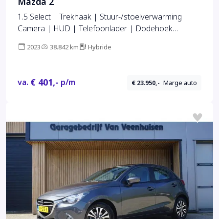
Mazda 2
1.5 Select | Trekhaak | Stuur-/stoelverwarming |
Camera | HUD | Telefoonlader | Dodehoek
detectie | Cruise adapt. | Clima | 16" LM |
2023
38.842 km
Hybride
€ 401,-
va.
p/m
€ 23.950,-
Marge auto