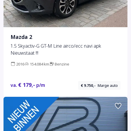
Mazda 2
1.5 Skyactiv-G GT-M Line airco/ecc navi apk
Nieuwstaat !!!
2016
154.084 km
Benzine
€ 179,-
va.
p/m
€ 9.750,-
Marge auto