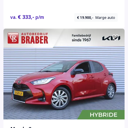
€ 333,-
va.
p/m
€ 19.900,-
Marge auto