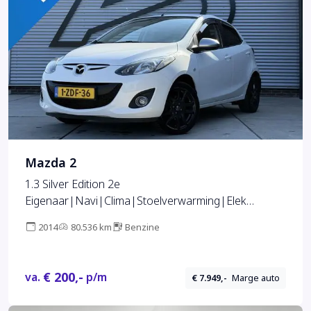
Mazda 2
1.3 Silver Edition 2e
Eigenaar|Navi|Clima|Stoelverwarming|Elek
Ramen|LM Velgen|Trekhaak|PDC|N.A.P.|APK tot
2014
80.536 km
Benzine
07-2027
€ 200,-
va.
p/m
€ 7.949,-
Marge auto