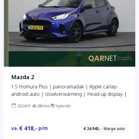
Mazda 2
1.5 Homura Plus | panoramadak | Apple carlay-
android auto | stoelverwarming | Head-up display |
2024
48.286 km
Hybride
€ 418,-
va.
p/m
€ 24.945,-
Marge auto