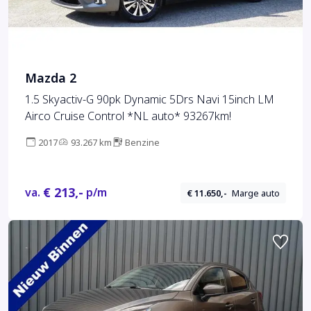
Mazda 2
1.5 Skyactiv-G 90pk Dynamic 5Drs Navi 15inch LM
Airco Cruise Control *NL auto* 93267km!
2017
93.267 km
Benzine
€ 213,-
va.
p/m
€ 11.650,-
Marge auto