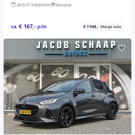
aflevering
2015
104.939 km
Benzine
€ 167,-
va.
p/m
€ 7.949,-
Marge auto