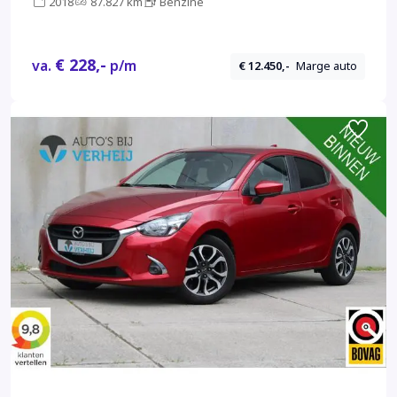
2018
87.827 km
Benzine
€ 228,-
va.
p/m
€ 12.450,-
Marge auto