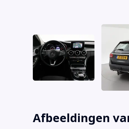
Armsteun voor
Audio installatie
Autonomous Emergency Braking
Avantgarde Exterieur
Avantgarde Interieur
Bandenspanningscontrolesysteem
Bestuurdersairbag
Binnen/buitensp. aut. dimmend
Bluetooth telefoonvoorbereiding
Afbeeldingen va