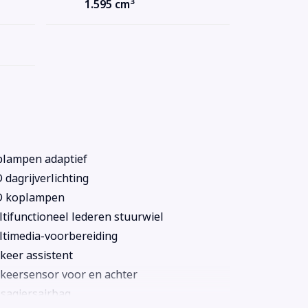
3
1.595 cm
lampen adaptief
 dagrijverlichting
D koplampen
tifunctioneel lederen stuurwiel
timedia-voorbereiding
keer assistent
keersensor voor en achter
sagiersairbag