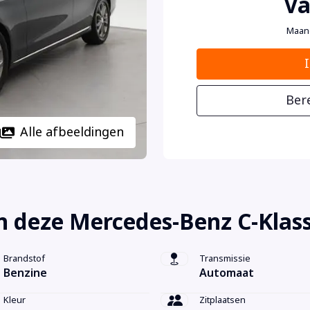
Va
Maan
Ber
Alle afbeeldingen
n deze Mercedes-Benz C-Klas
Brandstof
Transmissie
Benzine
Automaat
Kleur
Zitplaatsen