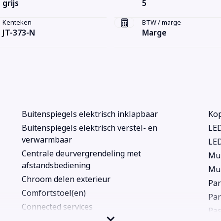
grijs
5
Kenteken
BTW / marge
JT-373-N
Marge
Buitenspiegels elektrisch inklapbaar
Kop
Buitenspiegels elektrisch verstel- en
LED
verwarmbaar
LE
Centrale deurvergrendeling met
Mul
afstandsbediening
Mul
Chroom delen exterieur
Par
Comfortstoel(en)
Par
Connected services
Pas
Cruise control