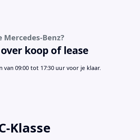
gensensor
tensproeiers verwarmbaar
egel-pakket
rt/stop systeem
e Mercedes-Benz?
urbekrachtiging snelheidsafhankelijk
ekhaak
 over koop of lease
moeidheids herkenning
rmtewerend glas
van 09:00 tot 17:30 uur voor je klaar.
 airbag(s) voor
C-Klasse