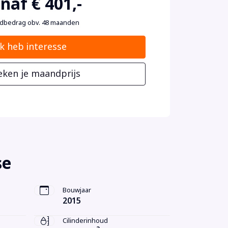
naf € 401,-
dbedrag obv. 48 maanden
Ik heb interesse
eken je maandprijs
se
Bouwjaar
2015
Cilinderinhoud