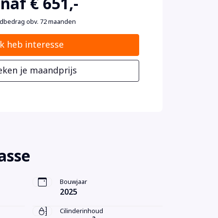
naf € 651,-
dbedrag obv. 72 maanden
Ik heb interesse
eken je maandprijs
asse
Bouwjaar
2025
Cilinderinhoud