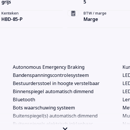
grijs
5
Kenteken
BTW / marge
HBD-85-P
Marge
Autonomous Emergency Braking
Kun
Bandenspanningscontrolesysteem
LED
Bestuurdersstoel in hoogte verstelbaar
LED
Binnenspiegel automatisch dimmend
LE
Bluetooth
Len
Bots waarschuwing systeem
Met
Buitenspiegel(s) automatisch dimmend
Mul
Buitenspiegels elektrisch inklapbaar
Nav