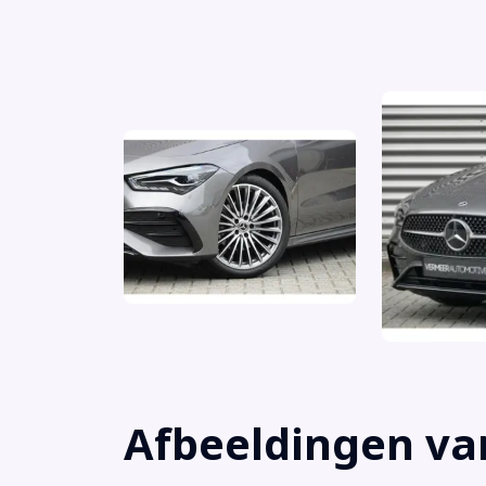
Trekhaak
Voorstoelen verwarmd
Airbag(s) hoofd achter
Airbag(s) hoofd voor
Airbag(s) knie
Airbag(s) side voor
Airbag bestuurder
Airbag passagier
Airco automatisch
Alarm klasse 1(startblokkering)
Anti Blokkeer Systeem
Anti doorSlip Regeling
Armsteun voor
Automatische snelheidsbegrenzing ISA
Afbeeldingen va