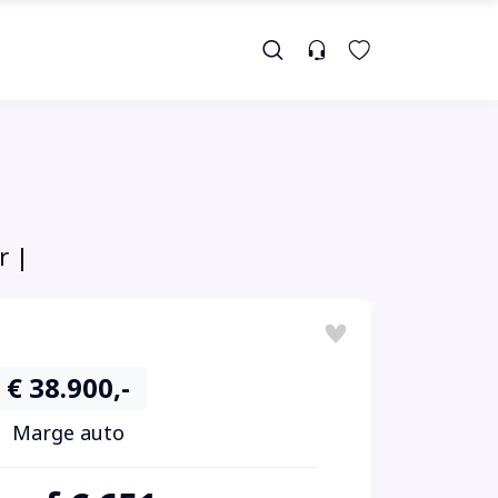
r |
€ 38.900,-
Marge auto