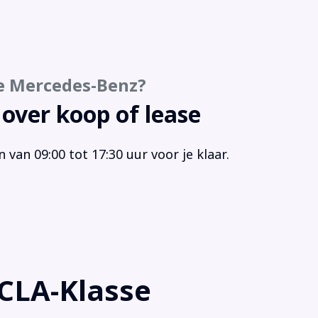
keersensor achter
keersensor voor
io
gensensor
e Mercedes-Benz?
akelpaddles
aakbediening
 over koop of lease
urbekrachtiging snelheidsafhankelijk
ur leder
van 09:00 tot 17:30 uur voor je klaar.
ur multifunctioneel
laagde carrosserie
moeidheids herkenning
i
CLA-Klasse