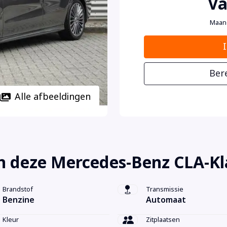
Va
Maan
Ber
Alle afbeeldingen
n deze Mercedes-Benz CLA-Kl
Brandstof
Transmissie
Benzine
Automaat
Kleur
Zitplaatsen