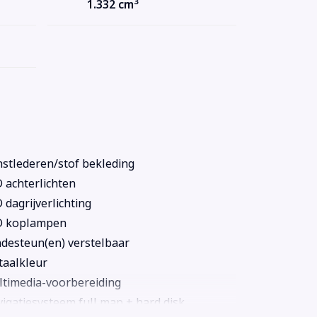
3
1.332 cm
stlederen/stof bekleding
 achterlichten
 dagrijverlichting
D koplampen
desteun(en) verstelbaar
aalkleur
timedia-voorbereiding
igatiesysteem full map + hard disk