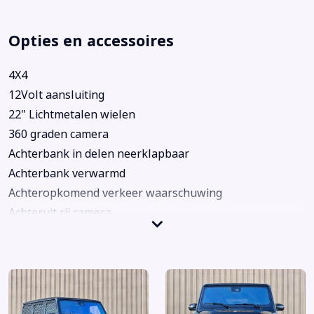
Opties en accessoires
4X4
12Volt aansluiting
22" Lichtmetalen wielen
360 graden camera
Achterbank in delen neerklapbaar
Achterbank verwarmd
Achteropkomend verkeer waarschuwing
Achteruit rij camera
Achteruitrijcamera
Achteruitrij camera
Adaptief dempingssysteem
Adaptief demping systeem
Airbag(s) gordijn