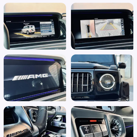
Elektrisch verstelb. bestuurdersstoel met geheugen
Elektrisch verstelbaar stuurwiel
Elektrisch verstelbare bestuurdersstoel
Elektrisch verstelbare lendensteun
Elektrisch verstelbare stoel(en) met geheugen
Elektrisch verstelbare voorstoel(en)
Elektronisch Stabiliteits Programma
Emergency Call
Extra getint glas
Front Assist
Geluid- en warmtewerend glas
Getint glas
Grootlichtassistent
Hill hold functie
ISOFIX
Isofix bevestiging voor kinderzitjes