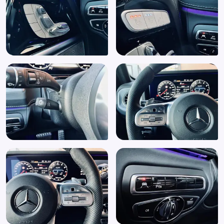
Lichtpakket
Luxe lederen bekleding
Massage stoelen
Mercedes Me
Met leder bekleed dashboard
Multifunctioneel stuurwiel
Multimedia-voorbereiding
Multimedia systeem
Navigatie
Navigatiesysteem
Navigatiesysteem full map + hard disk
Origineel Kanteldak
Parkeer assistent
Parkeerhulp
Parkeersensor achter
Parkeersensor voor