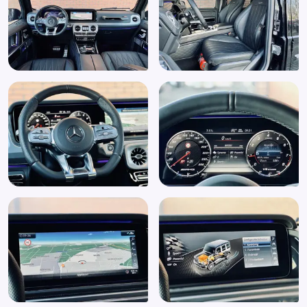
Climatic
Comand Radio/CD/Navigatie Systeem
Connected services
Cruise control
Cruise control adaptief
DAB ontvanger
Derde remlicht
Dimlichten automatisch
Dode-hoekwaarschuwing
Dodehoek detector
Elektrisch bedienbare ramen
Elektrisch bedienbare ramen voor
Elektrisch bedienbare voorstoelen met geheugenfunctie
Elektrische ramen achter
Elektrische ramen voor
Elektrisch glazen schuif-/kanteldak