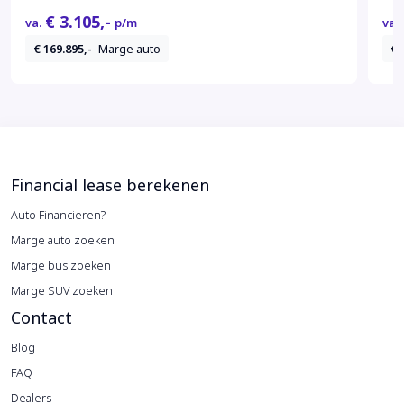
Treeplanken
€ 3.105,-
va.
p/m
va.
Treeplanken Zijkant
€ 169.895,-
Marge auto
€ 
Trekhaak
Uitlaat kleppen systeem
Variabele stuuroverbrenging
Verkeersbord detectie
Verkeersbord herkenning
Financial lease berekenen
Vermoeidheids herkenning
Auto Financieren?
Virtual Cockpit
Marge auto zoeken
Virtual dashboard
Marge bus zoeken
Volledig digitaal instrumentenpaneel
Marge SUV zoeken
Voorstoel(en) met massagefunctie
Contact
Voorstoelen verwarmd
Widescreen
Blog
Zwarte Hemel
FAQ
Zwarte hemelbekleding
Dealers