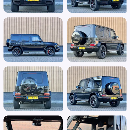
BLIS Blind Spot Information System
Blue Tooth carkitt
Blue Tooth Telefoon voorbereiding
Bots herkenning systeem
Bots waarschuwing systeem
Buitenspiegel(s) automatisch dimmend
Buitenspiegels elektr. met geheugen
Buitenspiegels elektrisch inklapbaar
Buitenspiegels elektrisch verstel- en verwarmbaar
Buitenspiegels elektrisch verstelbaar
Buitenspiegels verwarmbaar
Bumpers in carrosseriekleur
Burmester surround sound system
Carkit
Centrale deurvergrendeling
Centrale deurvergrendeling met afstandsbediening