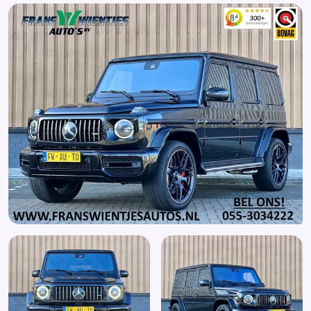
Anti Blokkeer Systeem
Anti doorSlip Regeling
Apple CarPlay
Apple Carplay/Android Auto
Armsteun achter
Armsteun voor
Audio installatie
Audio installatie premium
Automatische lichtschakeling
Automatische verlichting
Automatisch inparkeren
Autonomous Emergency Braking
Bagage-scheidingsnet
Bagagedek
Binnenspiegel automatisch dimmend
BLIS