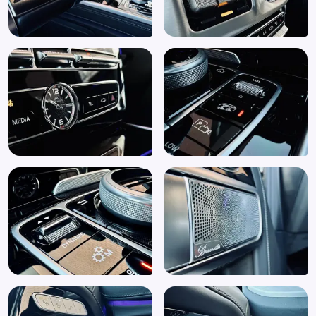
Keyless start
Kleppen uitlaat
Klimaatregeling achter
Koplampen adaptief
Koplamp sproeiers
LED achterlichten
Lederen bekleding
Lederen interieurdelen
Lederen sportstuurwiel
Lederen stuurwiel
LED koplampen
LED koplampen adaptief
LED verlichting
Lendesteunen (verstelbaar)
Lichtmetalen velgen
Lichtmetalen velgen 22"