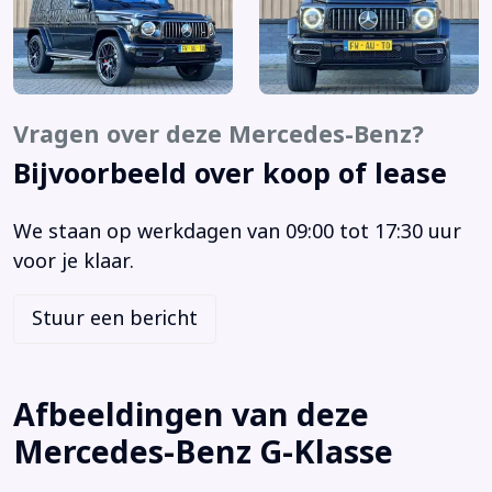
Airbag(s) hoofd achter
Airbag(s) hoofd voor
Airbag(s) knie
Airbag(s) side achter
Vragen over deze Mercedes-Benz?
Airbag(s) side voor
Bijvoorbeeld over koop of lease
Airbag(s) window
Airbag bestuurder
We staan op werkdagen van 09:00 tot 17:30 uur
Airbag passagier
voor je klaar.
Airco (automatisch)
Airco met elektronische regeling
Stuur een bericht
Airco separaat achter
Alarm klasse 1(startblokkering)
Ambiance verlichting
Afbeeldingen van deze
Ambiente verlichting
Mercedes-Benz G-Klasse
AMG-styling
AMG Bodykit