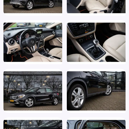
Stuurbekrachtiging snelheidsafhankelijk
Stuur leder
Stuur multifunctioneel
Stuur verstelbaar
Trekhaak
Vermoeidheids herkenning
Warmtewerend glas