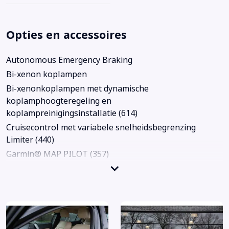
Opties en accessoires
Autonomous Emergency Braking
Bi-xenon koplampen
Bi-xenonkoplampen met dynamische
koplamphoogteregeling en
koplampreinigingsinstallatie (614)
Cruisecontrol met variabele snelheidsbegrenzing
Limiter (440)
Garmin® MAP PILOT (357)
Navigatiesysteem
Achterbank in delen neerklapbaar
Achteruitrijcamera
Actieve parkeerassistent inclusief PARKTRONIC (235)
Airbag(s) hoofd achter