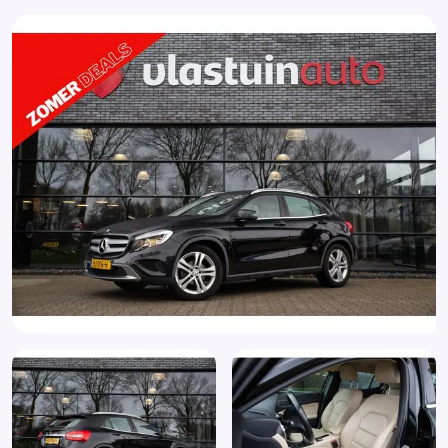
Carbonafwerking interieur
Centrale vergrendeling met afstandsbediening
Dimlichten automatisch
Driespaaks multifunctioneel stuurwiel in leder met
twaalf toetsen en versnellingshendel in leder (280)
Elektrisch bedienbare achterklep
Elektrische ramen voor en achter
Elektronisch Stabiliteits Programma
Hill hold functie
ISOFIX
Koplampreiniging
Lichtmetalen velgen 18"
Parkeer assistent
Parkeersensor voor en achter
Radio-CD/MP3 speler
Start/stop systeem