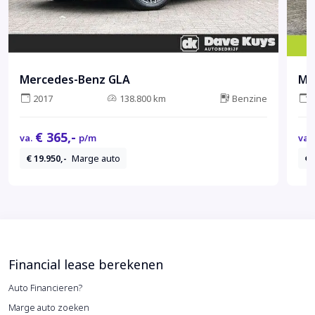
Mercedes-Benz GLA
Me
2017
138.800 km
Benzine
€ 365,-
va.
p/m
va.
€ 19.950,-
Marge auto
€ 
Financial lease berekenen
Auto Financieren?
Marge auto zoeken