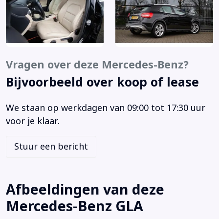
Airbag(s) hoofd voor
Airbag(s) knie
Airbag(s) side voor
Airbag bestuurder
Vragen over deze Mercedes-Benz?
Airbag passagier
Airco
Bijvoorbeeld over koop of lease
Alarm klasse 1(startblokkering)
Anti Blokkeer Systeem
We staan op werkdagen van 09:00 tot 17:30 uur
Anti doorSlip Regeling
voor je klaar.
Armsteun voor
Stuur een bericht
Bandenspanningscontrolesysteem
Bestuurdersstoel in hoogte verstelbaar
Bluetooth
Afbeeldingen van deze
Boordcomputer
Mercedes-Benz GLA
Brake Assist System
Buitenspiegels elektrisch verstel- en verwarmbaar