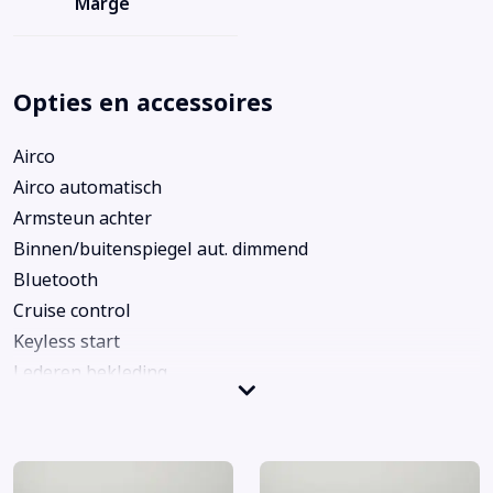
Marge
Opties en accessoires
Airco
Airco automatisch
Armsteun achter
Binnen/buitenspiegel aut. dimmend
Bluetooth
Cruise control
Keyless start
Lederen bekleding
LED koplampen
Lichtmetalen velgen 18"
Navigatiesysteem full map