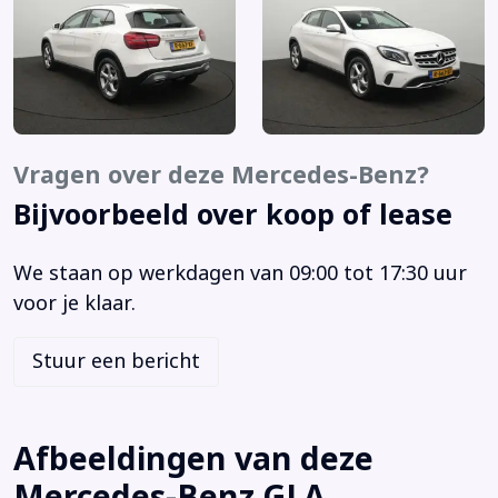
Night-pakket
Parkeersensor voor en achter
Schakelpaddles
Start/stop systeem
Voorstoelen verwarmd
Achterbank in delen neerklapbaar
Vragen over deze Mercedes-Benz?
Airbag(s) hoofd achter
Bijvoorbeeld over koop of lease
Airbag(s) hoofd voor
Airbag(s) knie
We staan op werkdagen van 09:00 tot 17:30 uur
Airbag(s) side voor
voor je klaar.
Airbag bestuurder
Airbag passagier
Stuur een bericht
Alarm klasse 1(startblokkering)
Anti Blokkeer Systeem
Audio installatie premium
Afbeeldingen van deze
Autonomous Emergency Braking
Mercedes-Benz GLA