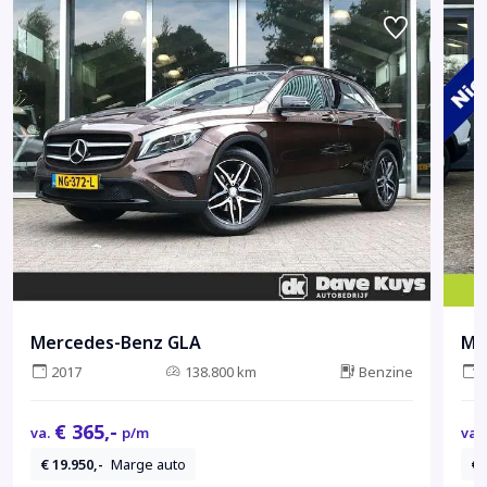
Mercedes-Benz GLA
Me
2017
138.800 km
Benzine
€ 365,-
va.
p/m
va.
€ 19.950,-
Marge auto
€ 