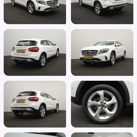
Passagiersstoel in hoogte verstelbaar
Regensensor
Stuurbekrachtiging snelheidsafhankelijk
Stuur leder
Stuur multifunctioneel
Vermoeidheids herkenning
Warmtewerend glas