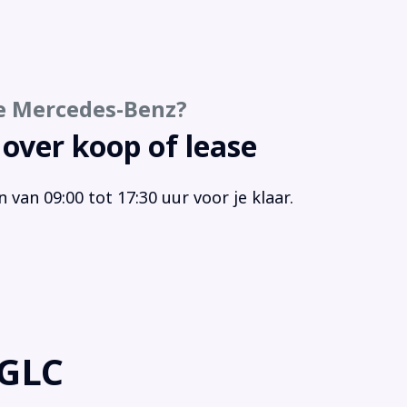
keer pakket
keersensor achter
keersensor voor
keersensor voor en achter
e Mercedes-Benz?
sagiersairbag
W-leges
 over koop of lease
gensensor
assistentiepakket
van 09:00 tot 17:30 uur voor je klaar.
strooksensor met correctie
ndomzicht camera
tensproeiers verwarmbaar
akelmogelijkheid aan stuurwiel
uif/Kantel Dak
ciale kleur
 GLC
egel-pakket
rtonderstel