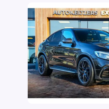
Audio installatie premium
Autonomous Emergency Braking
Bandenspanningscontrolesysteem
Bestuurdersairbag
Binnenspiegel automatisch dimmend
Bluetooth telefoonvoorbereiding
Bots herkenning en activatie
Brake Assist System
Buitenspiegel(s) automatisch dimmend
Buitenspiegels elektrisch inklapbaar
Buitenspiegels elektrisch verstel- en
verwarmbaar
Buitenspiegels met verlichting
Burmester
Carbonafwerking interieur