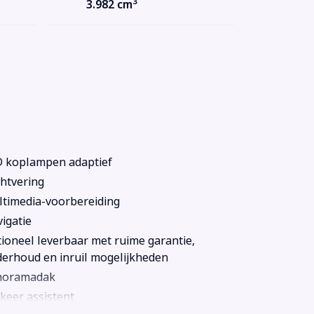
3
3.982 cm
 koplampen adaptief
htvering
timedia-voorbereiding
igatie
ioneel leverbaar met ruime garantie,
erhoud en inruil mogelijkheden
noramadak
keer assistent