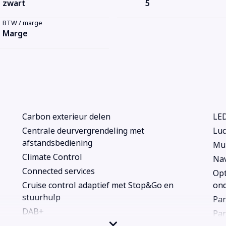
zwart
5
BTW / marge
Marge
Carbon exterieur delen
LED
Centrale deurvergrendeling met
Luc
afstandsbediening
Mul
Climate Control
Nav
Connected services
Opt
Cruise control adaptief met Stop&Go en
ond
stuurhulp
Pa
DAB+
Par
DAB ontvanger