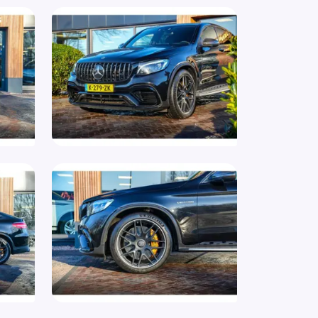
rtstoelen
rtstuur
aakbediening
rt/stop systeem
elverwarming
urwiel multifunctioneel
ekhaak
khaak elektrisch uitklapbaar
iabele stuuroverbrenging
moeidheids herkenning
rmtewerend glas
i voorbereiding
on verlichting
 airbag(s) achter
 airbag(s) voor