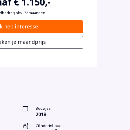
af € 1.150,-
dbedrag obv. 72 maanden
Ik heb interesse
eken je maandprijs
Bouwjaar
2018
Cilinderinhoud