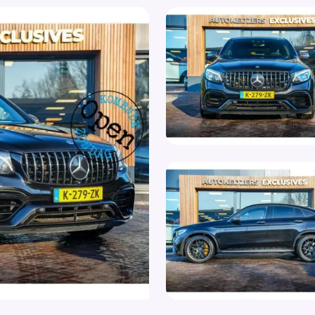
Spo
Hoofd airbag(s) achter
Spo
Hoofd airbag(s) voor
Spr
Keramische remmen
Sta
Keramische remschijven
Sto
Keyless-Go pakket
Stu
Keyless entry
Tr
Keyless Go/ Entry
Tre
Keyless start
Var
Knie airbag(s)
Ver
Kruisend verkeer detectie
Wa
LED achterlichten
WiF
LED dagrijverlichting
Xen
Lederen bekleding
Zij
Lederen interieurdelen
Zij
Lederen stuurwiel