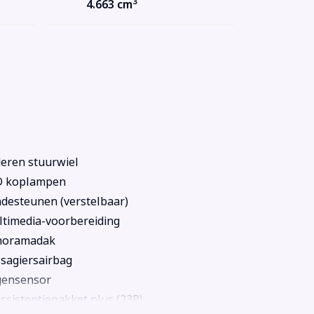
3
4.663 cm
eren stuurwiel
D koplampen
desteunen (verstelbaar)
timedia-voorbereiding
noramadak
sagiersairbag
gensensor
assistentiepakket plus (23P)