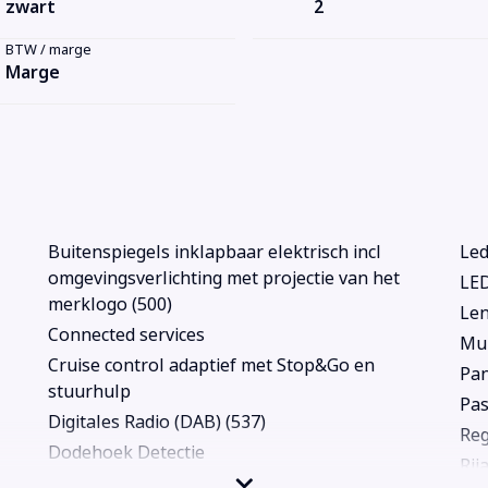
zwart
2
BTW / marge
Marge
Buitenspiegels inklapbaar elektrisch incl
Led
omgevingsverlichting met projectie van het
LE
merklogo (500)
Len
Connected services
Mul
Cruise control adaptief met Stop&Go en
Pa
stuurhulp
Pas
Digitales Radio (DAB) (537)
Re
Dodehoek Detectie
Rij
Elektrisch verstelbare stoel(en) met geheugen