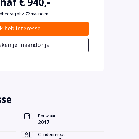
naf € 940,-
dbedrag obv. 72 maanden
Ik heb interesse
eken je maandprijs
sse
Bouwjaar
2017
Cilinderinhoud