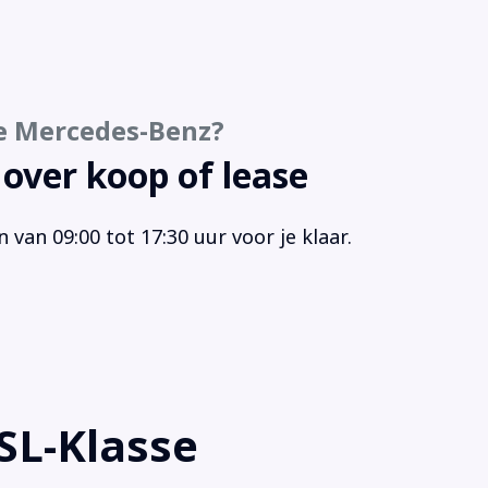
strooksensor met correctie
kvrij
akelmogelijkheid aan stuurwiel
egels automatisch dimmend binnen- en
e Mercedes-Benz?
tenspiegel aan bestuurderszijdeautomatisch
mend (249)
 over koop of lease
rtstuur
aakbediening
van 09:00 tot 17:30 uur voor je klaar.
rt/stop systeem
urbekrachtiging snelheidsafhankelijk
urwiel multifunctioneel
iabele stuuroverbrenging
keersbord detectie
moeidheids herkenning
rmtewerend glas
SL-Klasse
ndscherm
dscherm elektrisch bediend (285)