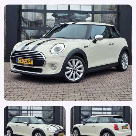
Sportstuur leder
Start/stop systeem
Stuur leder
Stuur multifunctioneel