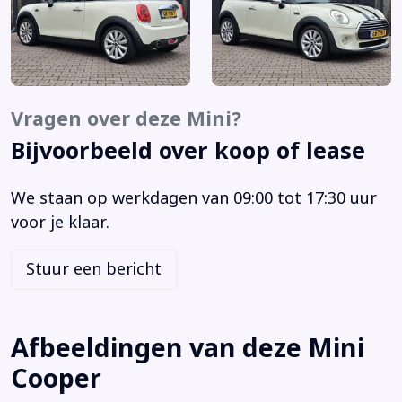
Buitenspiegels elektrisch verstel- en verwarmbaar
Centrale vergrendeling met afstandsbediening
Chroom delen exterieur
Cruise control
Elektrische ramen voor
Vragen over deze Mini?
Elektronische remkrachtverdeling
Bijvoorbeeld over koop of lease
Elektronisch Stabiliteits Programma
Keyless entry
We staan op werkdagen van 09:00 tot 17:30 uur
LED koplampen
voor je klaar.
Lichtmetalen velgen 17"
Multimedia-voorbereiding
Stuur een bericht
Navigatiesysteem
Parkeersensor achter
Passagiersstoel in hoogte verstelbaar
Afbeeldingen van deze Mini
Regensensor
Cooper
Ruitensproeiers/wisserbladen verwarmbaar