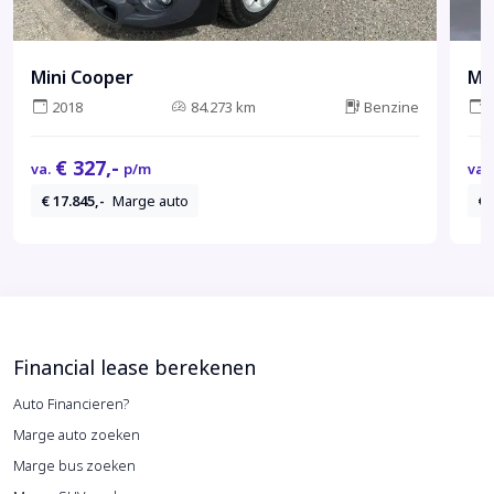
Mini Cooper
Mi
2018
84.273 km
Benzine
€ 327,-
va.
p/m
va.
€ 17.845,-
Marge auto
€ 
Financial lease berekenen
Auto Financieren?
Marge auto zoeken
Marge bus zoeken