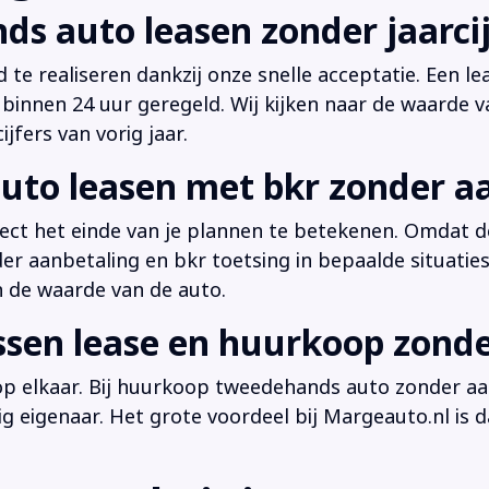
ds auto leasen zonder jaarcij
d te realiseren dankzij onze snelle acceptatie. Een l
innen 24 uur geregeld. Wij kijken naar de waarde v
jfers van vorig jaar.
uto leasen met bkr zonder a
irect het einde van je plannen te betekenen. Omdat de
der aanbetaling en bkr toetsing in bepaalde situati
n de waarde van de auto.
ussen lease en huurkoop zond
 op elkaar. Bij huurkoop tweedehands auto zonder aan
dig eigenaar. Het grote voordeel bij Margeauto.nl is d