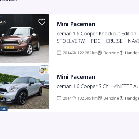
Mini Paceman
ceman 1.6 Cooper Knockout Edition 
STOELVERW. | PDC | CRUISE | NAVI
2014
122.282 km
Benzine
Handge
Mini Paceman
ceman 1.6 Cooper S Chili ✅NETTE AU
2014
182.595 km
Benzine
Handge