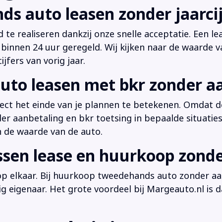
ds auto leasen zonder jaarcij
d te realiseren dankzij onze snelle acceptatie. Een l
innen 24 uur geregeld. Wij kijken naar de waarde v
jfers van vorig jaar.
uto leasen met bkr zonder a
irect het einde van je plannen te betekenen. Omdat de
der aanbetaling en bkr toetsing in bepaalde situati
n de waarde van de auto.
ussen lease en huurkoop zond
 op elkaar. Bij huurkoop tweedehands auto zonder aan
dig eigenaar. Het grote voordeel bij Margeauto.nl is d