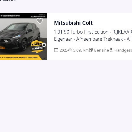
Mitsubishi Colt
1.0T 90 Turbo First Edition - RIJKLAAR
Eigenaar - Afneembare Trekhaak - All
Seasonbanden - Achteruitrijcamera - Adaptive
2025
5.695 km
Benzine
Handgesc
Cruise Control - Stoelverwarming