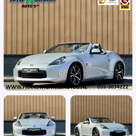
Buitenspiegels verwarmbaar
Bumpers in carrosseriekleur
Centrale deurvergrendeling
Centrale Deurvergrendeling Afstand Bediend
Centrale deurvergrendeling met afstandsbediening
Cruisecontrol
Cruise control
Dimlichten automatisch
Elektrisch bedienbare kap
Elektrisch bedienbare ramen
Elektrisch bedienbare ramen voor
Elektrische ramen voor
Elektrisch verstelbare bestuurdersstoel
Elektrisch verstelbare passagiersstoel
Elektrisch verstelbare voorstoel(en)
Elektrisch windscherm