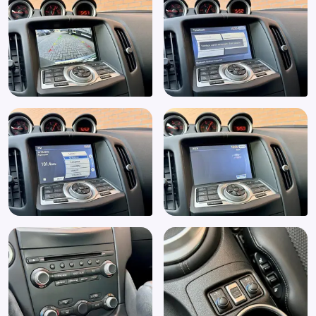
Sportstoelen
Spraakbediening
Spraakcontrole
Stoel in hoogte verstelbaar
Stoelventilatie
Stoel ventilatie
Stoel ventilatie voor
Stoelverwarming
Stuurbekrachtiging
Stuurbekrachtiging snelheidsafhankelijk
Stuur verstelbaar
Stuurwiel multifunctioneel
Voorstoelen verwarmd
Windscherm
Xenon verlichting