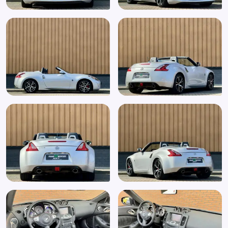
Elektronische remkrachtverdeling
Elektronisch Stabiliteits Programma
Entertainment systeem
Hoofdsteunen anti-whiplash
Keyless entry
Keyless start
Koplampreiniging
Koplamp sproeiers
LED achterlichten
LED dagrijverlichting
Lederen/stof bekleding
Lederen bekleding
Lederen stuurwiel
LED verlichting
Lendesteunen (verstelbaar)
Lichtmetalen velgen