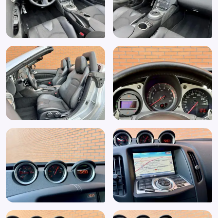
Lichtmetalen velgen 19"
Metaalkleur
Multifunctioneel stuurwiel
Navigatie
Navigatiesysteem
Navigatie Voorbereiding
Open dak
Radio
Radio CD speler
Radiovoorbereiding
Regensensor
Rijmodus regeling
Schakel Flippers
Schakelfuntie op het stuur
Schakelmogelijkheid aan stuurwiel
Sperdifferentieel