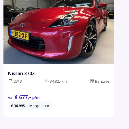
Nissan 370Z
2018
34.825 km
Benzine
€ 677,-
va.
p/m
€ 36.995,-
Marge auto