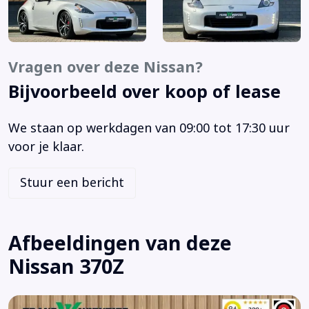
Automatische verlichting
Autotelefoonvoorbereiding met bluetooth
AUX-Aansluiting
Vragen over deze Nissan?
Bandenspanningscontrolesysteem
Bijvoorbeeld over koop of lease
Bandenspannings controle systeem
Bestuurdersstoel in hoogte verstelbaar
We staan op werkdagen van 09:00 tot 17:30 uur
Bi-xenon koplampen
voor je klaar.
Binnenspiegel automatisch dimmend
Blue Tooth Telefoon voorbereiding
Stuur een bericht
Bluetooth telefoonvoorbereiding
Boordcomputer
Bose Soundsystem
Afbeeldingen van deze
Brake Assist System
Nissan 370Z
Buitenspiegels elektrisch inklapbaar
Buitenspiegels elektrisch verstel- en verwarmbaar
Buitenspiegels elektrisch verstelbaar