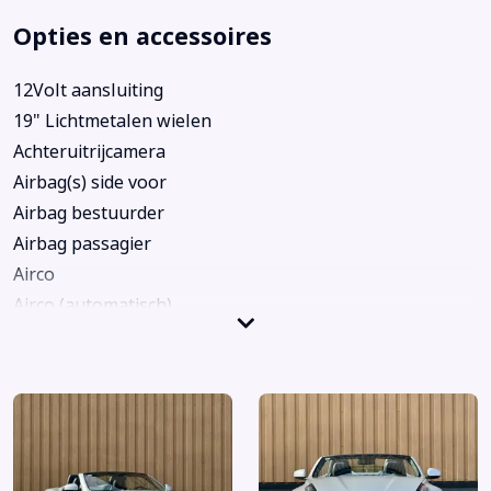
Opties en accessoires
12Volt aansluiting
19" Lichtmetalen wielen
Achteruitrijcamera
Airbag(s) side voor
Airbag bestuurder
Airbag passagier
Airco
Airco (automatisch)
Alarm klasse 1(startblokkering)
Anti Blokkeer Systeem
Anti doorSlip Regeling
Armsteun
Audio installatie premium
Automatische lichtschakeling