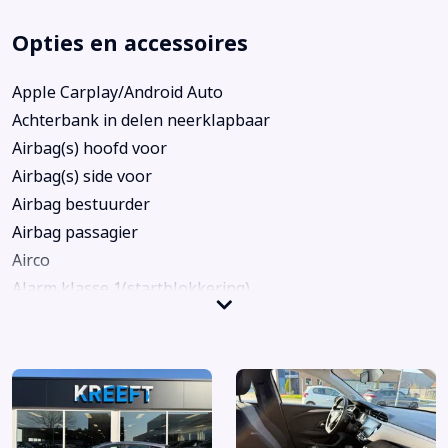
Opties en accessoires
Apple Carplay/Android Auto
Achterbank in delen neerklapbaar
Airbag(s) hoofd voor
Airbag(s) side voor
Airbag bestuurder
Airbag passagier
Airco
Alarm klasse 1(startblokkering)
Anti Blokkeer Systeem
Autonomous Emergency Braking
Bandenspanningscontrolesysteem
Bestuurdersstoel in hoogte verstelbaar
Binnenspiegel automatisch dimmend