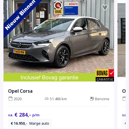
Opel Corsa
Op
2020
51.486 km
Benzine
€ 284,-
va.
p/m
va.
€ 16.950,-
Marge auto
€ 