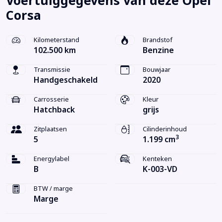
Voertuiggegevens van deze Opel
Corsa
Kilometerstand
Brandstof
102.500 km
Benzine
Transmissie
Bouwjaar
Handgeschakeld
2020
Carrosserie
Kleur
Hatchback
grijs
Zitplaatsen
Cilinderinhoud
3
5
1.199 cm
Energylabel
Kenteken
B
K-003-VD
BTW / marge
Marge