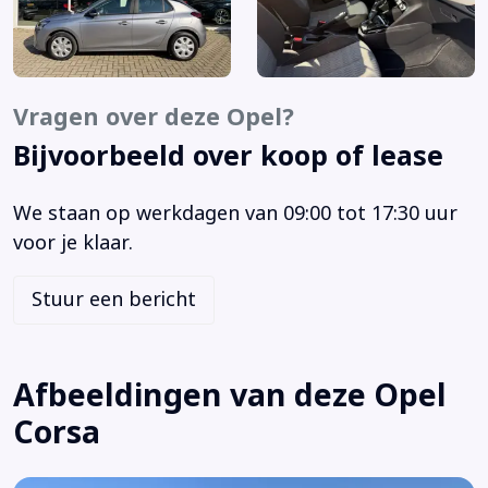
Bluetooth
Bots waarschuwing systeem
Buitenspiegels elektrisch verstelbaar
Buitenspiegels verwarmbaar
Vragen over deze Opel?
Centrale vergrendeling met afstandsbediening
Bijvoorbeeld over koop of lease
Cruise control
Dimlichten automatisch
We staan op werkdagen van 09:00 tot 17:30 uur
Elektrische ramen voor
voor je klaar.
Elektronisch Stabiliteits Programma
Hill hold functie
Stuur een bericht
LED-lichtpakket
LED dagrijverlichting
LED koplampen
Afbeeldingen van deze Opel
Radio
Corsa
Regensensor
Rijstrooksensor met correctie