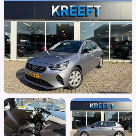
Stuurbekrachtiging snelheidsafhankelijk
Stuur verstelbaar
Verkeersbord detectie
Vermoeidheids herkenning