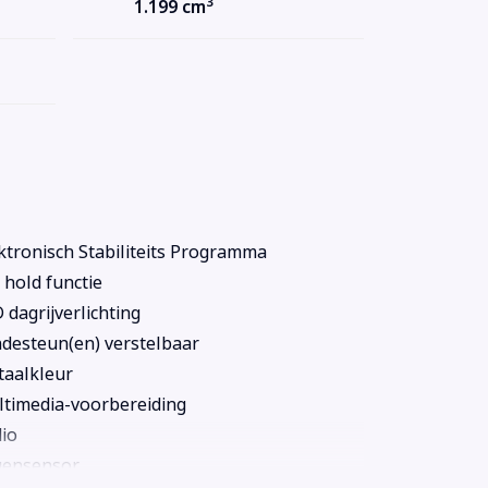
3
1.199 cm
ktronisch Stabiliteits Programma
l hold functie
 dagrijverlichting
desteun(en) verstelbaar
aalkleur
timedia-voorbereiding
io
gensensor