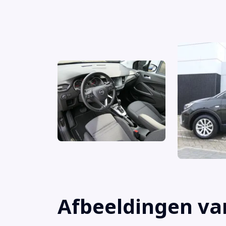
Airbag(s) hoofd voor
Airbag(s) side voor
Airbag bestuurder
Airbag passagier
Alarm klasse 1(startblokkering)
Anti Blokkeer Systeem
Afbeeldingen va