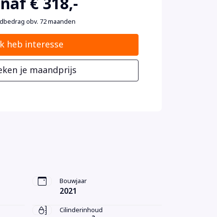
naf € 318,-
dbedrag obv. 72 maanden
Ik heb interesse
eken je maandprijs
Bouwjaar
2021
Cilinderinhoud