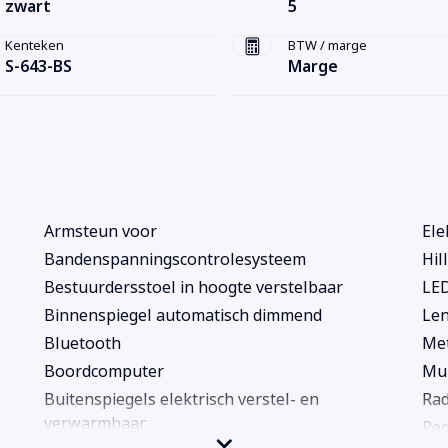
zwart
5
Kenteken
BTW / marge
S-643-BS
Marge
Armsteun voor
Ele
Bandenspanningscontrolesysteem
Hil
Bestuurdersstoel in hoogte verstelbaar
LED
Binnenspiegel automatisch dimmend
Len
Bluetooth
Met
Boordcomputer
Mul
Buitenspiegels elektrisch verstel- en
Rad
verwarmbaar
Re