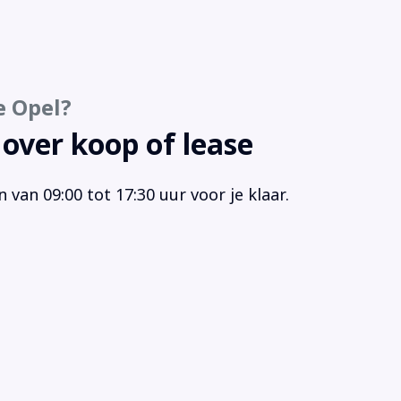
strooksensor
rt/stop systeem
ur leder
ur multifunctioneel
e Opel?
keersbord detectie
rmtewerende voorruit
 over koop of lease
van 09:00 tot 17:30 uur voor je klaar.