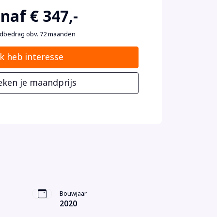
naf € 347,-
dbedrag obv. 72 maanden
Ik heb interesse
eken je maandprijs
Bouwjaar
2020