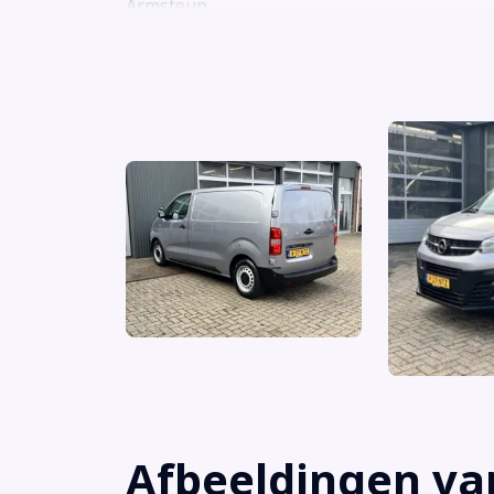
Armsteun
Audio installatie
Bandenspanningscontrolesysteem
Bestuurdersstoel in hoogte verstelbaar
Bluetooth
Bluetooth telefoonvoorbereiding
Boordcomputer
Brake Assist System
Buitenspiegels elektrisch verstelbaar
Buitenspiegels verwarmbaar
Afbeeldingen va