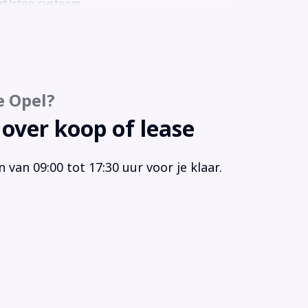
rt/stop systeem
urbekrachtiging
ur verstelbaar
urwiel multifunctioneel
senschot volledig
e Opel?
lengde wielbasis
deur
 over koop of lease
schuifdeur rechts
wandbekleding laadruimte
van 09:00 tot 17:30 uur voor je klaar.