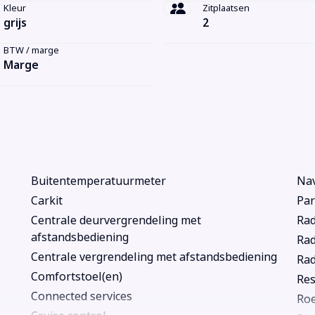
Kleur
Zitplaatsen
grijs
2
BTW / marge
Marge
Buitentemperatuurmeter
Nav
Carkit
Par
Centrale deurvergrendeling met
Rad
afstandsbediening
Rad
Centrale vergrendeling met afstandsbediening
Rad
Comfortstoel(en)
Res
Connected services
Roe