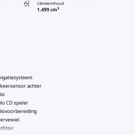
Cilinderinhoud
3
1.499 cm
igatiesysteem
keersensor achter
io
io CD speler
iovoorbereiding
ervewiel
tfilter