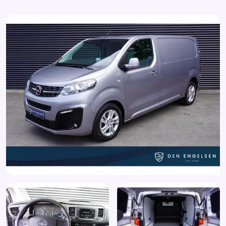
Bumpers in carrosseriekleur
Centrale deurvergrendeling met afstandsbediening
Centrale vergrendeling met afstandsbediening
Comfortstoel(en)
Connected services
Cruise control
Cruisecontrol
DAB
Dimlichten automatisch
Dodehoek detector
Elektrische ramen voor
Elektronisch Stabiliteits Programma
Extra getint glas achter
Geluidsisolerend glas
Grootlichtassistent
Head-up display