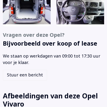
Apple CarPlay
Apple Carplay/Android Auto
Armsteun
Armsteun voor
Autonomous Emergency Braking
Vragen over deze Opel?
Bandenspanningscontrolesysteem
Bijvoorbeeld over koop of lease
Bestuurdersstoel in hoogte verstelbaar
Bluetooth
We staan op werkdagen van 09:00 tot 17:30 uur
Bluetooth telefoonvoorbereiding
voor je klaar.
Boordcomputer
Brake Assist System
Stuur een bericht
Buitenspiegels elektrisch inklapbaar
Buitenspiegels elektrisch verstelbaar
Buitenspiegels in carrosseriekleur
Afbeeldingen van deze Opel
Buitenspiegels verwarmbaar
Vivaro
Buitentemperatuurmeter