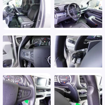
Passagiersstoel
Radio
Regensensor
Rijstrooksensor
Start/stop systeem
Stuurbekrachtiging
Stuur leder
Stuur multifunctioneel
Stuur verstelbaar
Stuurwiel multifunctioneel
Tussenschot volledig
Verkeersbord detectie
Vermoeidheids herkenning
Warmtewerende voorruit
Zijschuifdeur rechts
Zijwandbekleding laadruimte