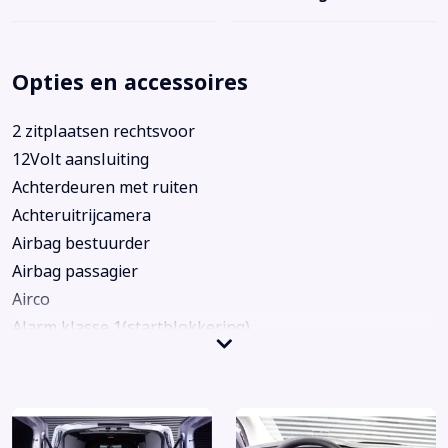
Opties en accessoires
2 zitplaatsen rechtsvoor
12Volt aansluiting
Achterdeuren met ruiten
Achteruitrijcamera
Airbag bestuurder
Airbag passagier
Airco
Alarm klasse 1(startblokkering)
Android Auto
Anti Blokkeer Systeem
Anti doorSlip Regeling
APP-Connect