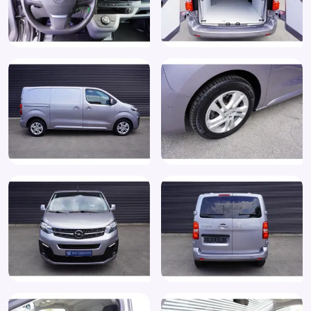
Hill hold functie
Houten vloer in laadruimte
LED dagrijverlichting
Lendesteun(en) verstelbaar
Lichtmetalen velgen 17"
Metaalkleur
Mistlampen voor
MP3 aansluiting
Multimedia-voorbereiding
Multimedia systeem
Navigatie
Navigatie-pakket
Navigatiesysteem
Navigatiesysteem full map
Parkeersensor achter
Parkeersensor voor