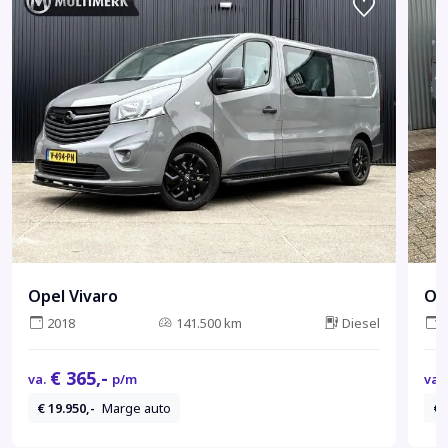
Opel Vivaro
Op
2018
141.500 km
Diesel
€ 365,-
va.
p/m
va.
€ 19.950,-
Marge auto
€ 