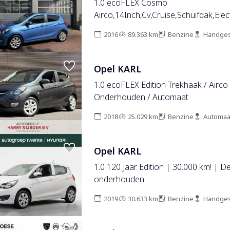
1.0 ecoFLEX Cosmo
Airco,14Inch,Cv,Cruise,Schuifdak,Elec
2016 Km 89.000
2016
89.363 km
Benzine
Handges
Opel KARL
1.0 ecoFLEX Edition Trekhaak / Airco
Onderhouden / Automaat
2018
25.029 km
Benzine
Automaa
Opel KARL
1.0 120 Jaar Edition | 30.000 km! | D
onderhouden
2019
30.633 km
Benzine
Handges