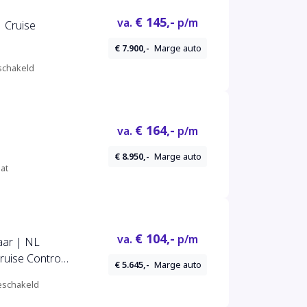
€ 145,-
va.
p/m
| Cruise
€ 7.900,-
Marge auto
chakeld
€ 164,-
va.
p/m
€ 8.950,-
Marge auto
at
€ 104,-
va.
p/m
aar | NL
ruise Control
€ 5.645,-
Marge auto
schakeld