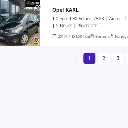
Opel KARL
1.0 ecoFLEX Edition 75PK | Airco | C
| 5 Deurs | Bluetooth |
2017
151.501 km
Benzine
Handge
‹
1
2
3