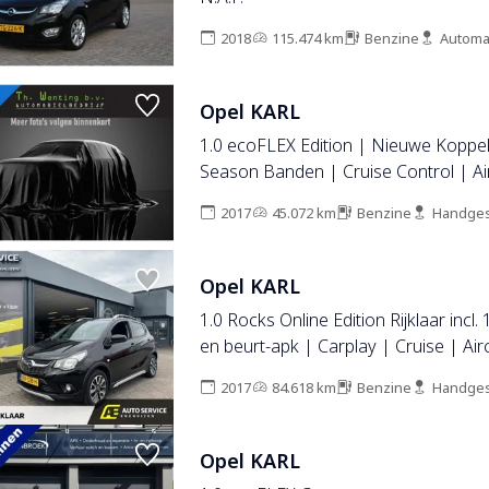
2018
115.474 km
Benzine
Automa
Opel KARL
1.0 ecoFLEX Edition | Nieuwe Koppeli
Season Banden | Cruise Control | Air
Stuurbekrachtiging | Bluetooth | Zee
2017
45.072 km
Benzine
Handges
Opel KARL
1.0 Rocks Online Edition Rijklaar inc
en beurt-apk | Carplay | Cruise | Ai
2017
84.618 km
Benzine
Handges
Opel KARL