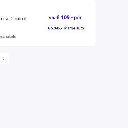
€ 109,-
va.
p/m
ruise Control
€ 5.945,-
Marge auto
schakeld
›