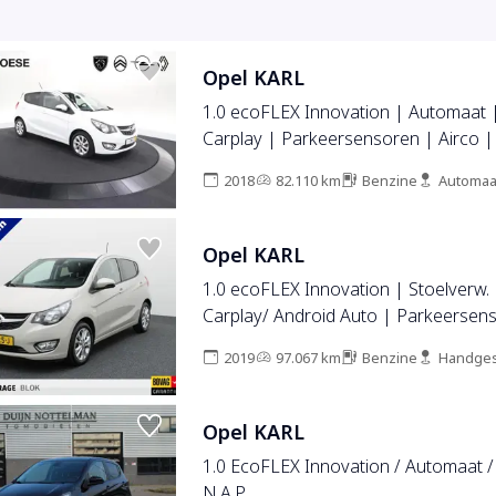
Opel KARL
1.0 ecoFLEX Innovation | Automaat 
Carplay | Parkeersensoren | Airco |
2018
82.110 km
Benzine
Automaa
Opel KARL
1.0 ecoFLEX Innovation | Stoelverw. 
Carplay/ Android Auto | Parkeersens
Rijklaar!!
2019
97.067 km
Benzine
Handges
Opel KARL
1.0 EcoFLEX Innovation / Automaat / 
N.A.P.