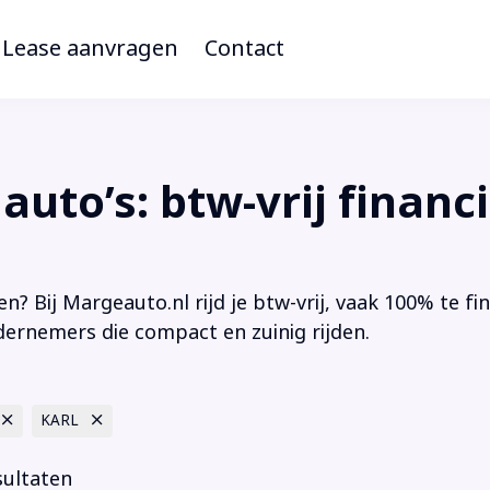
Lease aanvragen
Contact
uto’s: btw-vrij financi
en? Bij Margeauto.nl rijd je btw-vrij, vaak 100% te f
dernemers die compact en zuinig rijden.
KARL
sultaten