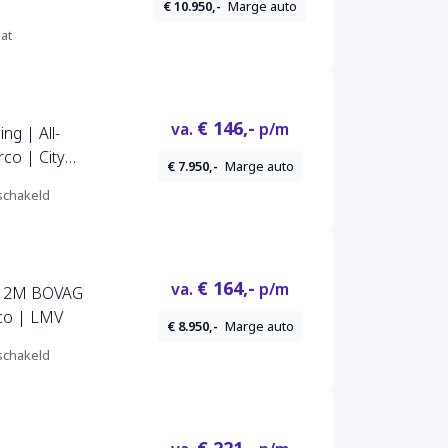
€ 10.950,-
Marge auto
at
€ 146,-
va.
p/m
ng | All-
co | City
€ 7.950,-
Marge auto
r netjes |
chakeld
€ 164,-
va.
p/m
l. 12M BOVAG
rco | LMV
€ 8.950,-
Marge auto
chakeld