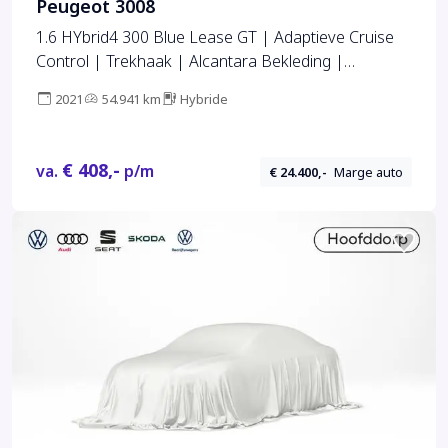
Peugeot 3008
1.6 HYbrid4 300 Blue Lease GT | Adaptieve Cruise
Control | Trekhaak | Alcantara Bekleding |
Panoramadak
2021
54.941 km
Hybride
€ 408,-
va.
p/m
€ 24.400,-
Marge auto