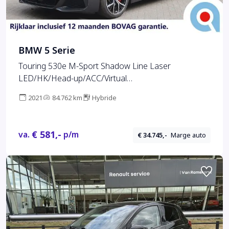
BMW 5 Serie
Touring 530e M-Sport Shadow Line Laser
LED/HK/Head-up/ACC/Virtual
Cockpit+/Camera/Leder Dakota/4-Zone
2021
84.762 km
Hybride
ECC/Trekhaak wegkl.
€ 581,-
va.
p/m
€ 34.745,-
Marge auto