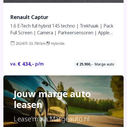
Renault Captur
1.6 E-Tech full hybrid 145 techno | Trekhaak | Pack
Full Screen | Camera | Parkeersensoren | Apple
Carplay
2024
33.790 km
Hybride
€ 434,-
va.
p/m
€ 25.900,-
Marge auto
Jouw marge auto
leasen
Lease'm via Margeauto.nl