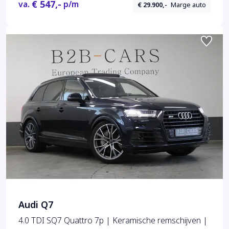
€ 547,-
va.
p/m
€ 29.900,-
Marge auto
Audi Q7
4.0 TDI SQ7 Quattro 7p | Keramische remschijven |