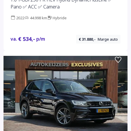
Pano ✅ ACC ✅ Camera
2022
44.998 km
Hybride
€ 534,-
va.
p/m
€ 31.880,-
Marge auto