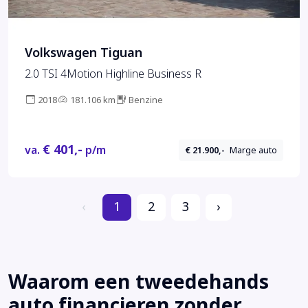
Volkswagen Tiguan
2.0 TSI 4Motion Highline Business R
2018
181.106 km
Benzine
€ 401,-
va.
p/m
€ 21.900,-
Marge auto
‹
1
2
3
›
Waarom een tweedehands
auto financieren zonder