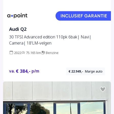
Audi Q2
30 TFSI Advanced edition 110pk 6bak| Navi|
Camera| 18'LM-velgen
2022
75.165 km
Benzine
€ 384,-
va.
p/m
€ 22.949,-
Marge auto