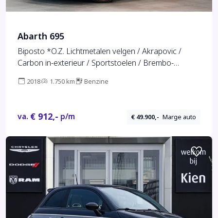
Abarth 695
Biposto *O.Z. Lichtmetalen velgen / Akrapovic /
Carbon in-exterieur / Sportstoelen / Brembo-
Remmen*
2018
1.750 km
Benzine
€ 912,-
va.
p/m
€ 49.900,-
Marge auto