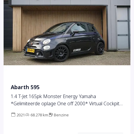
Abarth 595
1.4 T-Jet 165pk Monster Energy Yamaha
*Gelimiteerde oplage One off 2000* Virtual Cockpit
Record Monza uitlaat 17inch LM 68278km!
2021
68.278 km
Benzine