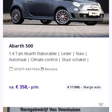
Abarth 500
1.4 T-Jet Abarth Elaborabile | Leder | Navi |
Automaat | Cilmate control | Stuur schakel |
2016
64.574 km
Benzine
€ 358,-
va.
p/m
€ 17.000,-
Marge auto