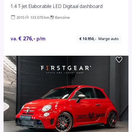
1.4 T-Jet Elaborabile LED Digitaal dashboard
2015
133.070 km
Benzine
€ 276,-
va.
p/m
€ 10.950,-
Marge auto