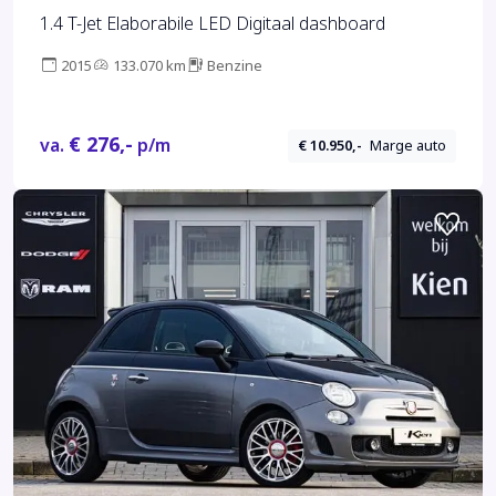
1.4 T-Jet Elaborabile LED Digitaal dashboard
2015
133.070 km
Benzine
€ 276,-
va.
p/m
€ 10.950,-
Marge auto