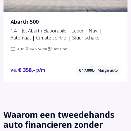
Abarth 500
1.4 T-Jet Abarth Elaborabile | Leder | Navi |
Automaat | Cilmate control | Stuur schakel |
2016
64.574 km
Benzine
€ 358,-
va.
p/m
€ 17.000,-
Marge auto
Waarom een tweedehands
auto financieren zonder