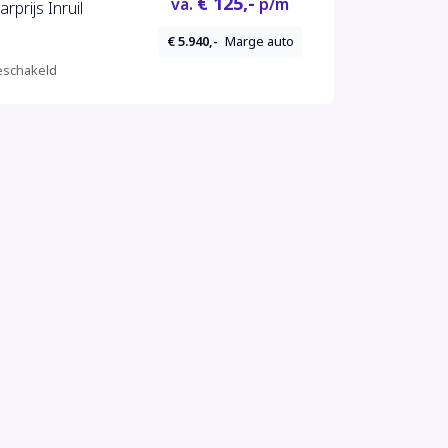
€ 125,-
va.
p/m
rprijs Inruil
€ 5.940,-
Marge auto
schakeld