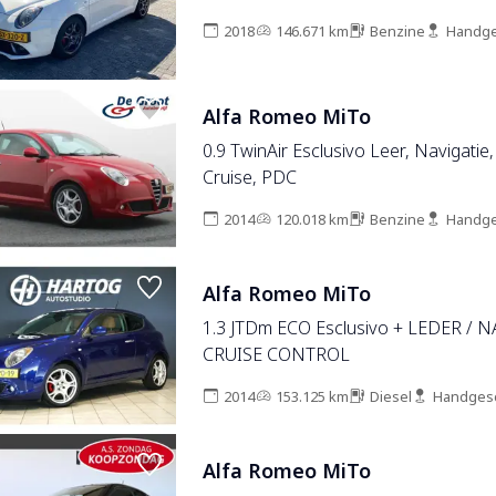
2018
146.671 km
Benzine
Handge
Alfa Romeo MiTo
0.9 TwinAir Esclusivo Leer, Navigatie,
Cruise, PDC
2014
120.018 km
Benzine
Handge
Alfa Romeo MiTo
1.3 JTDm ECO Esclusivo + LEDER / N
CRUISE CONTROL
2014
153.125 km
Diesel
Handges
Alfa Romeo MiTo