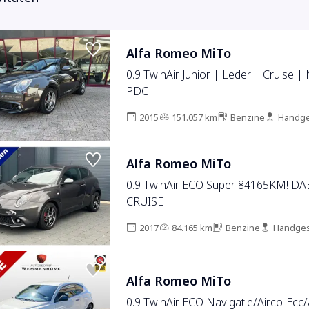
Alfa Romeo MiTo
0.9 TwinAir Junior | Leder | Cruise | 
PDC |
2015
151.057 km
Benzine
Handge
Alfa Romeo MiTo
0.9 TwinAir ECO Super 84165KM! D
CRUISE
2017
84.165 km
Benzine
Handges
Alfa Romeo MiTo
0.9 TwinAir ECO Navigatie/Airco-Ecc/