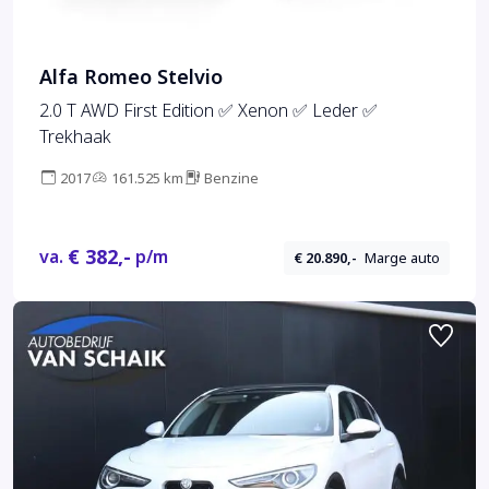
Alfa Romeo Stelvio
2.0 T AWD First Edition ✅ Xenon ✅ Leder ✅
Trekhaak
2017
161.525 km
Benzine
€ 382,-
va.
p/m
€ 20.890,-
Marge auto