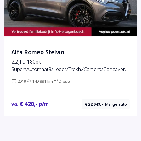
Alfa Romeo Stelvio
2.2JTD 180pk
Super/Automaat8/Leder/Trekh./Camera/Concaver2
1"
2019
149.881 km
Diesel
€ 420,-
va.
p/m
€ 22.949,-
Marge auto