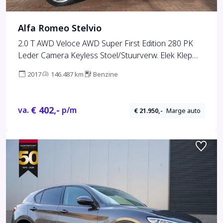
Alfa Romeo Stelvio
2.0 T AWD Veloce AWD Super First Edition 280 PK
Leder Camera Keyless Stoel/Stuurverw. Elek Klep
20''
2017
146.487 km
Benzine
€ 402,-
va.
p/m
€ 21.950,-
Marge auto