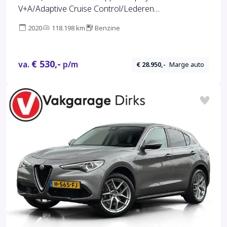
V+A/Adaptive Cruise Control/Lederen
stoelen+memory/Climate
2020
118.198 km
Benzine
Control/Stoel&Stuurverwarming/Keyless/Trekhaak/(
MET GARANTIE*)
€ 530,-
va.
p/m
€ 28.950,-
Marge auto