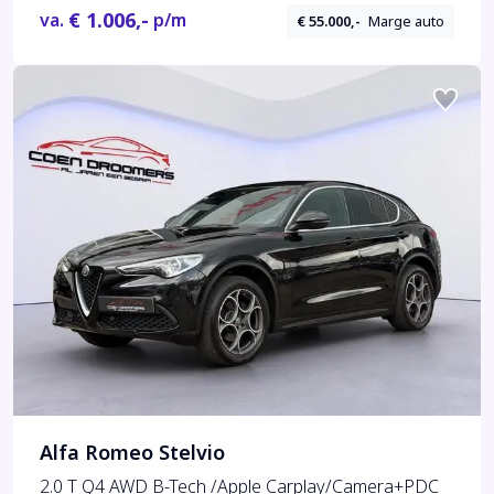
€ 1.006,-
va.
p/m
€ 55.000,-
Marge auto
Alfa Romeo Stelvio
2.0 T Q4 AWD B-Tech /Apple Carplay/Camera+PDC