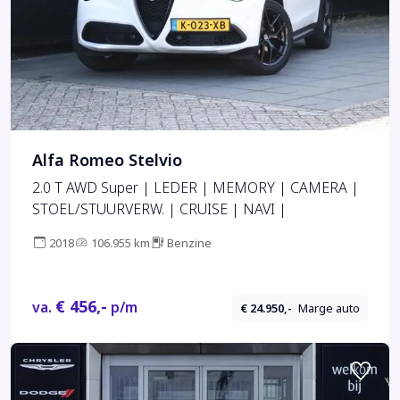
Alfa Romeo Stelvio
2.0 T AWD Super | LEDER | MEMORY | CAMERA |
STOEL/STUURVERW. | CRUISE | NAVI |
2018
106.955 km
Benzine
€ 456,-
va.
p/m
€ 24.950,-
Marge auto