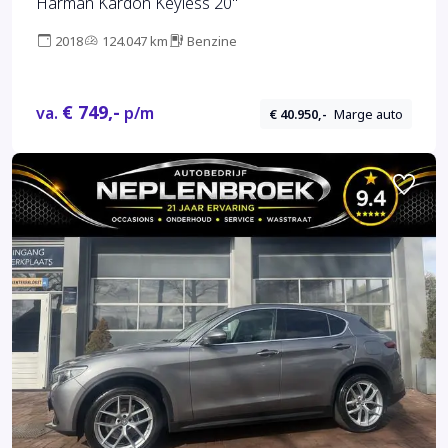
Harman Kardon Keyless 20''
2018
124.047 km
Benzine
€ 749,-
va.
p/m
€ 40.950,-
Marge auto