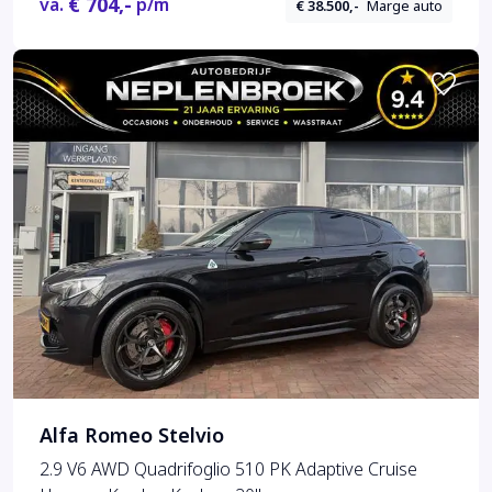
€ 704,-
va.
p/m
€ 38.500,-
Marge auto
Alfa Romeo Stelvio
2.9 V6 AWD Quadrifoglio 510 PK Adaptive Cruise