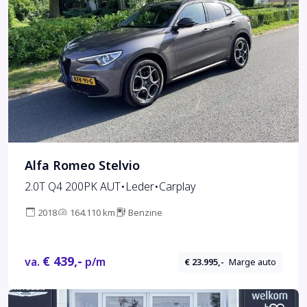
Alfa Romeo Stelvio
2.0T Q4 200PK AUT•Leder•Carplay
2018
164.110 km
Benzine
€ 439,-
va.
p/m
€ 23.995,-
Marge auto