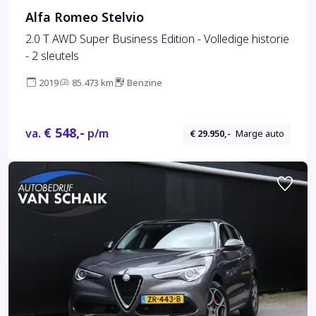
Alfa Romeo Stelvio
2.0 T AWD Super Business Edition - Volledige historie
- 2 sleutels
2019
85.473 km
Benzine
€ 548,-
va.
p/m
€ 29.950,-
Marge auto