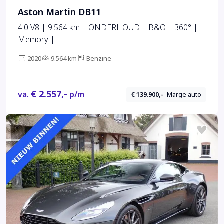
Aston Martin DB11
4.0 V8 | 9.564 km | ONDERHOUD | B&O | 360° |
Memory |
2020
9.564 km
Benzine
€ 2.557,-
va.
p/m
€ 139.900,-
Marge auto