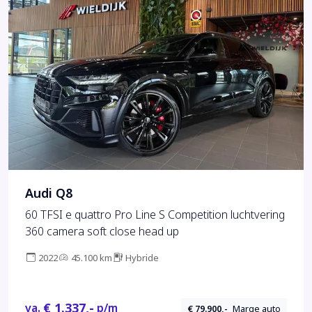
Audi Q8
60 TFSI e quattro Pro Line S Competition luchtvering
360 camera soft close head up
2022
45.100 km
Hybride
€ 1.337,-
va.
p/m
€ 79.900,-
Marge auto