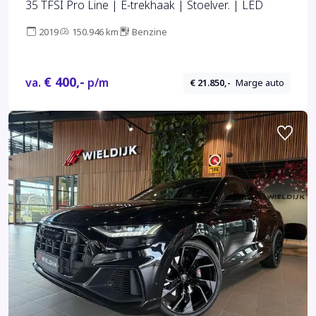
35 TFSI Pro Line | E-trekhaak | Stoelver. | LED
2019
150.946 km
Benzine
€ 400,-
va.
p/m
€ 21.850,-
Marge auto