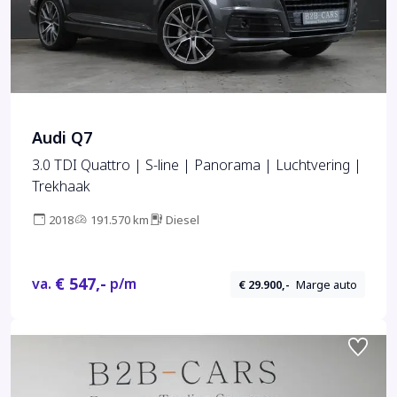
Audi Q7
3.0 TDI Quattro | S-line | Panorama | Luchtvering |
Trekhaak
2018
191.570 km
Diesel
€ 547,-
va.
p/m
€ 29.900,-
Marge auto