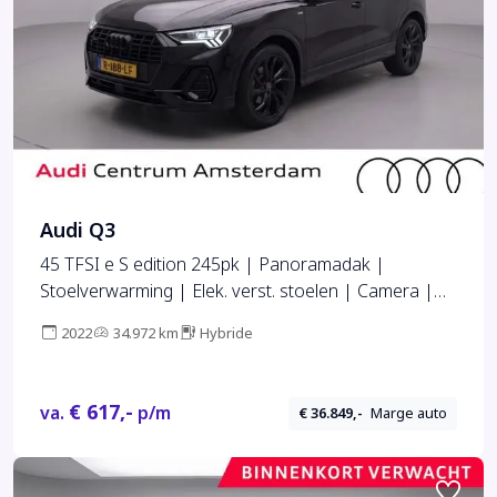
Audi Q3
45 TFSI e S edition 245pk | Panoramadak |
Stoelverwarming | Elek. verst. stoelen | Camera |
Ambiente verlichting
2022
34.972 km
Hybride
€ 617,-
va.
p/m
€ 36.849,-
Marge auto