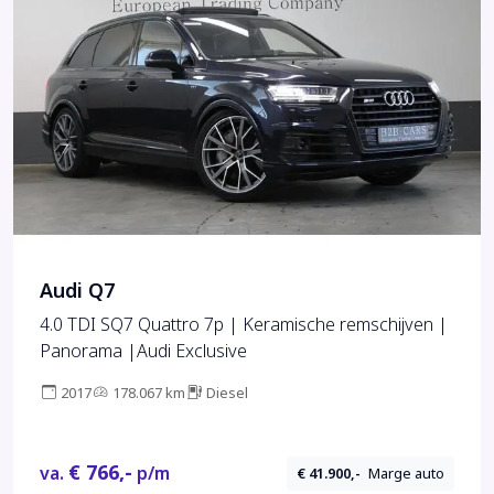
Audi Q7
4.0 TDI SQ7 Quattro 7p | Keramische remschijven |
Panorama |Audi Exclusive
2017
178.067 km
Diesel
€ 766,-
va.
p/m
€ 41.900,-
Marge auto