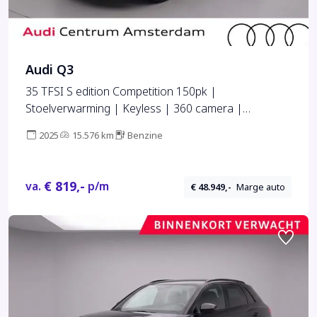
Audi Q3
35 TFSI S edition Competition 150pk |
Stoelverwarming | Keyless | 360 camera |
inklapbare spiegels
2025
15.576 km
Benzine
€ 819,-
va.
p/m
€ 48.949,-
Marge auto