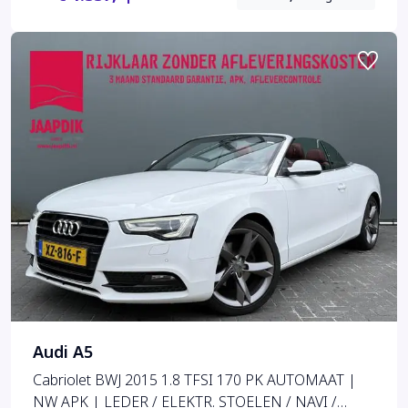
Audi A5
Cabriolet BWJ 2015 1.8 TFSI 170 PK AUTOMAAT |
NW APK | LEDER / ELEKTR. STOELEN / NAVI /