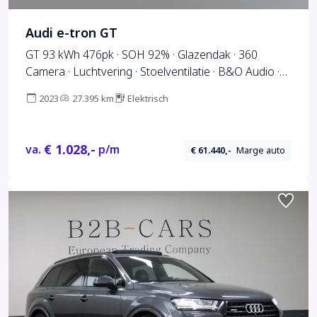
Audi e-tron GT
GT 93 kWh 476pk · SOH 92% · Glazendak · 360
Camera · Luchtvering · Stoelventilatie · B&O Audio ·
Matrix LED · 20'' Inch ·
2023
27.395 km
Elektrisch
€ 1.028,-
va.
p/m
€ 61.440,-
Marge auto