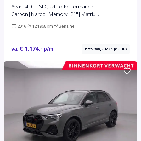
Avant 4.0 TFSI Quattro Performance
Carbon|Nardo|Memory|21"|Matrix
LED|Bose|New Service
2016
124.968 km
Benzine
€ 1.174,-
va.
p/m
€ 55.900,-
Marge auto