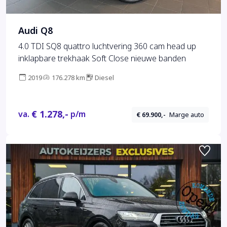
Audi Q8
4.0 TDI SQ8 quattro luchtvering 360 cam head up
inklapbare trekhaak Soft Close nieuwe banden
2019
176.278 km
Diesel
€ 1.278,-
va.
p/m
€ 69.900,-
Marge auto