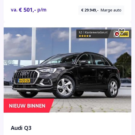
€ 501,-
va.
p/m
€ 29.949,-
Marge auto
Audi Q3