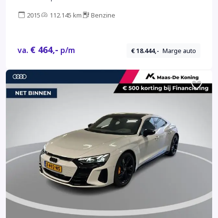
CLIMA / CRUISE / BI-XENON / PDC / LMV /
2015
112.145 km
Benzine
€ 464,-
va.
p/m
€ 18.444,-
Marge auto