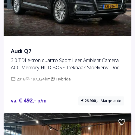
Audi Q7
3.0 TDI e-tron quattro Sport Leer Ambient Camera
ACC Memory HUD BOSE Trekhaak Stoelverw. Dode
Hoek
2016
197.324 km
Hybride
€ 492,-
va.
p/m
€ 26.900,-
Marge auto