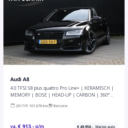
Audi A8
4.0 TFSI S8 plus quattro Pro Line+ | KERAMISCH |
MEMORY | BOSE | HEAD-UP | CARBON | 360°
CAMERA | STOELVERW. | CRUISE | STOELVERK. |
2017
101.676 km
Benzine
MASSAGE |
€ 913,-
va.
p/m
€ 49.950,-
Marge auto