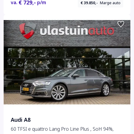
€ 729,-
va.
p/m
€ 39.850,-
Marge auto
Audi A8
60 TFSI e quattro Lang Pro Line Plus , SoH 94%,