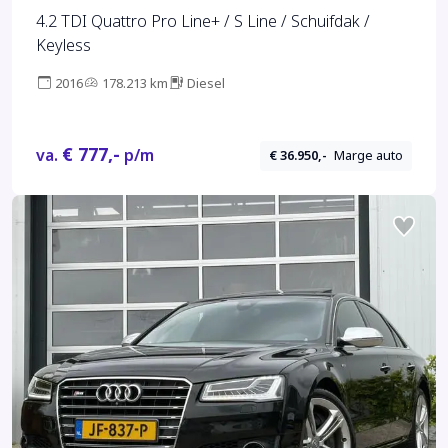
4.2 TDI Quattro Pro Line+ / S Line / Schuifdak /
Keyless
2016
178.213 km
Diesel
€ 777,-
va.
p/m
€ 36.950,-
Marge auto