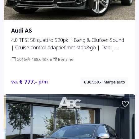
Audi A8
4.0 TFSI S8 quattro 520pk | Bang & Olufsen Sound
| Cruise control adaptief met stop&go | Dab |
Elektrisch glazen schuif-/kanteldak | Matrix led
2016
188.648 km
Benzine
koplampen | Rondomzicht camera | Voorstoelen
met massagefunctie en geventileerd | Dealer
onderhouden!
€ 777,-
va.
p/m
€ 36.950,-
Marge auto