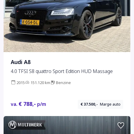
Audi A8
4.0 TFSI S8 quattro Sport Edition HUD Massage
2015
151.120 km
Benzine
€ 788,-
va.
p/m
€ 37.500,-
Marge auto