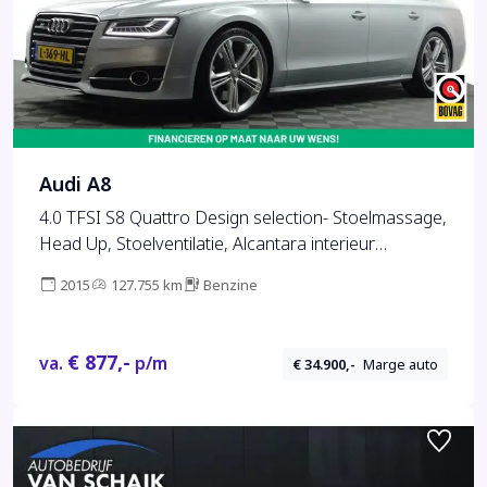
Audi A8
4.0 TFSI S8 Quattro Design selection- Stoelmassage,
Head Up, Stoelventilatie, Alcantara interieur
afwerking
2015
127.755 km
Benzine
€ 877,-
va.
p/m
€ 34.900,-
Marge auto