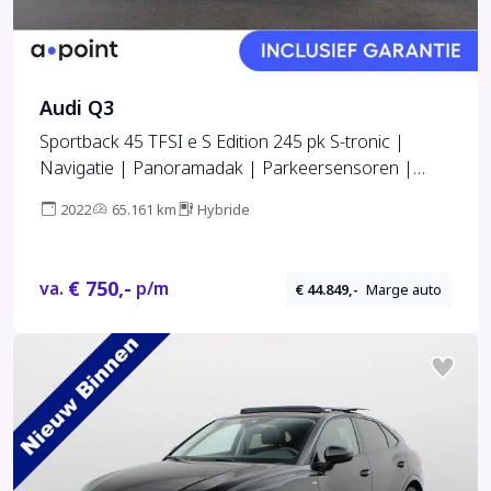
Audi Q3
Sportback 45 TFSI e S Edition 245 pk S-tronic |
Navigatie | Panoramadak | Parkeersensoren |
Adaptieve cruise control | S-Line
2022
65.161 km
Hybride
€ 750,-
va.
p/m
€ 44.849,-
Marge auto