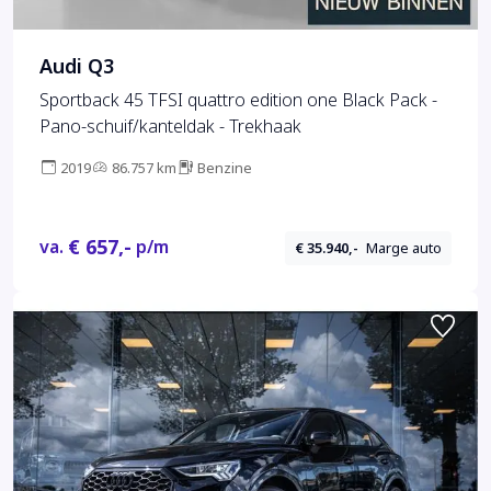
Audi Q3
Sportback 45 TFSI quattro edition one Black Pack -
Pano-schuif/kanteldak - Trekhaak
2019
86.757 km
Benzine
€ 657,-
va.
p/m
€ 35.940,-
Marge auto