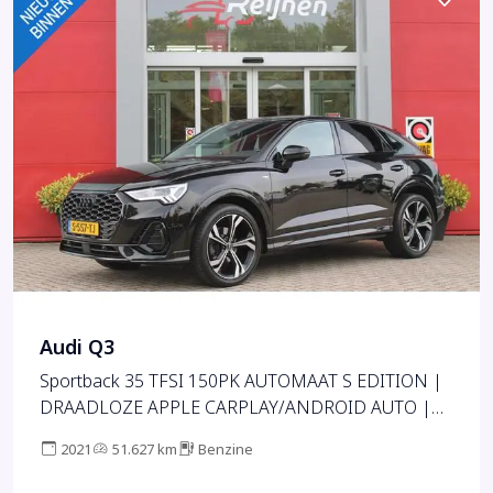
Audi Q3
Sportback 35 TFSI 150PK AUTOMAAT S EDITION |
DRAADLOZE APPLE CARPLAY/ANDROID AUTO |
ACHTERUITRIJ CAMERA | DODEHOEK DETECTIE |
2021
51.627 km
Benzine
PARKEERSENSOREN VOOR + ACHTER | VIRTUAL
COCKPIT | STOEL VERWARMING | ELEKTRISCH