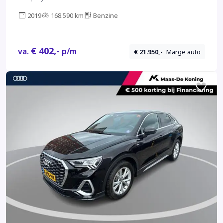
2019
168.590 km
Benzine
€ 402,-
va.
p/m
€ 21.950,-
Marge auto