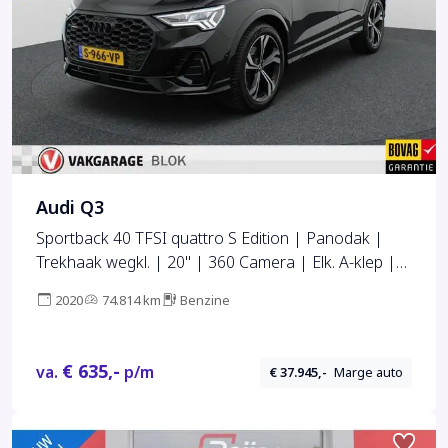
Audi Q3
Sportback 40 TFSI quattro S Edition | Panodak |
Trekhaak wegkl. | 20'' | 360 Camera | Elk. A-klep |
Prijs Rijklaar!!
2020
74.814 km
Benzine
€ 635,-
va.
p/m
€ 37.945,-
Marge auto