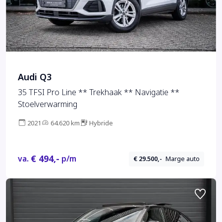
Audi Q3
35 TFSI Pro Line ** Trekhaak ** Navigatie **
Stoelverwarming
2021
64.620 km
Hybride
€ 494,-
va.
p/m
€ 29.500,-
Marge auto