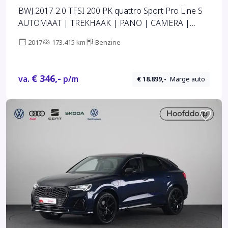
BWJ 2017 2.0 TFSI 200 PK quattro Sport Pro Line S
AUTOMAAT | TREKHAAK | PANO | CAMERA |
LEDER | FULL LED | CLIMA | CRUISE | NAVI |
2017
173.415 km
Benzine
ELELKTR. STOELEN | ELEKTR. ACHTERKLEP | LMV
| PDC
€ 346,-
va.
p/m
€ 18.899,-
Marge auto