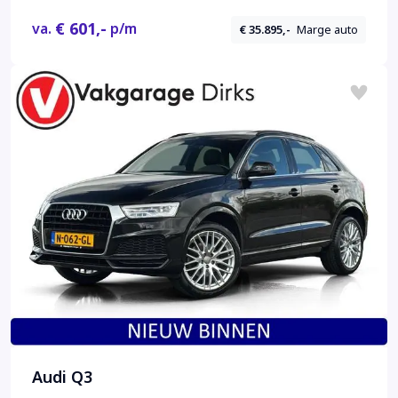
BEDIENBARE ACHTERKLEP | S-LINE
€ 601,-
va.
p/m
€ 35.895,-
Marge auto
INTERIEUR/EXTERIEUR | DAB+ RADIO | NAVIGATIE
| VOLLEDIG LEDEREN...
Audi Q3