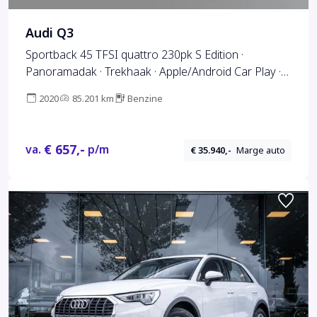
Audi Q3
Sportback 45 TFSI quattro 230pk S Edition ·
Panoramadak · Trekhaak · Apple/Android Car Play ·
Camera · Stoelverwarming · Adaptive Cruise Control ·
2020
85.201 km
Benzine
€ 657,-
va.
p/m
€ 35.940,-
Marge auto