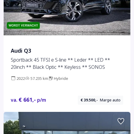
Audi Q3
Sportback 45 TFSI e S-line ** Leder ** LED **
20inch ** Black Optic ** Keyless ** SONOS
2022
57.235 km
Hybride
€ 661,-
va.
p/m
€ 39.500,-
Marge auto