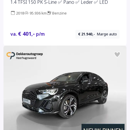
1.4 TFSI 150 PK S-Line ✅ Pano ✅ Leder ✅ LED
2018
95.936 km
Benzine
€ 401,-
va.
p/m
€ 21.940,-
Marge auto