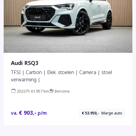
Audi RSQ3
TFSI | Carbon | Elek. stoelen | Camera | stoel
verwarming |
2022
61.957 km
Benzine
€ 903,-
va.
p/m
€ 53.950,-
Marge auto