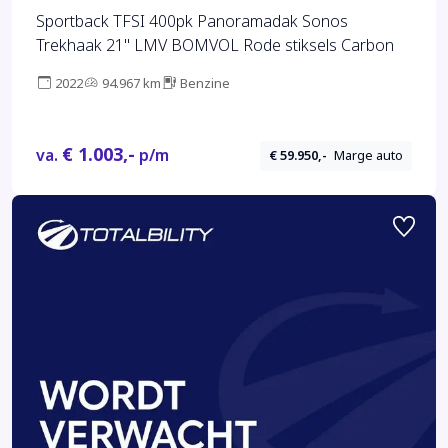
Sportback TFSI 400pk Panoramadak Sonos
Trekhaak 21" LMV BOMVOL Rode stiksels Carbon
2022
94.967 km
Benzine
€ 1.003,-
va.
p/m
€ 59.950,-
Marge auto