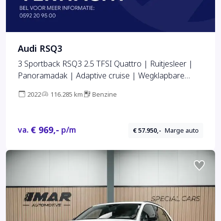
Audi RSQ3
3 Sportback RSQ3 2.5 TFSI Quattro | Ruitjesleer |
Panoramadak | Adaptive cruise | Wegklapbare
trekhaak | Sonos | Navigatie El.verstelbare stoelen
2022
116.285 km
Benzine
met stoelverwarming, Carplay/Android auto, 360
camera, Electrische achterklep
€ 969,-
va.
p/m
€ 57.950,-
Marge auto