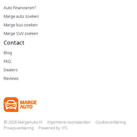
Auto Financieren?
Marge auto zoeken
Marge bus zoeken
Marge SUV zoeken
Contact
Blog
FAQ
Dealers
Reviews
Copyright navigation
© 2026 MargeAuto.nl
Algemene voorwaarden
Cookieverklaring
Privacyverklaring
Powered by
1FS