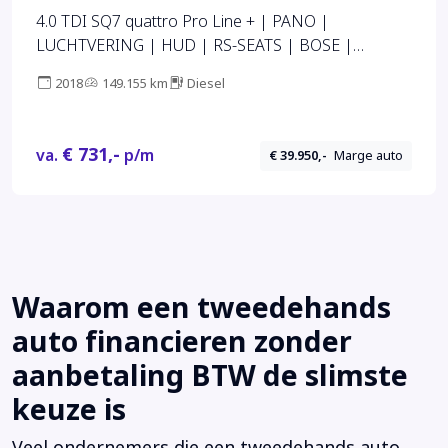
4.0 TDI SQ7 quattro Pro Line + | PANO |
LUCHTVERING | HUD | RS-SEATS | BOSE |
MEMORY | NIGHT VISION | ELEK TREKHAAK |
2018
149.155 km
Diesel
€ 731,-
va.
p/m
€ 39.950,-
Marge auto
Waarom een tweedehands
auto financieren zonder
aanbetaling BTW de slimste
keuze is