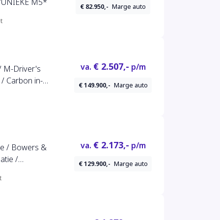
*UNIEKE M5*
€ 82.950,-
Marge auto
t
€ 2.507,-
va.
p/m
/ M-Driver's
 / Carbon in-
€ 149.900,-
Marge auto
€ 2.173,-
va.
p/m
ge / Bowers &
atie /
€ 129.900,-
Marge auto
round-View*
t