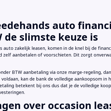
dehands auto financi
de slimste keuze is
uto zakelijk leasen, komen in de knel bij de financi
d zelf aanbetalen of voorschieten. Dit zorgt onverwa
onder BTW aanbetaling via onze marge-regeling, da
 is voldaan, kan de bank de volledige aankoopsom in
ling betekent bij ons dus dat je de volledige koop
vesteringen.
en over occasion leas