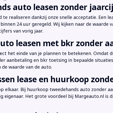
ds auto leasen zonder jaarcij
d te realiseren dankzij onze snelle acceptatie. Een l
innen 24 uur geregeld. Wij kijken naar de waarde v
jfers van vorig jaar.
uto leasen met bkr zonder a
irect het einde van je plannen te betekenen. Omdat de
der aanbetaling en bkr toetsing in bepaalde situati
n de waarde van de auto.
ussen lease en huurkoop zond
 op elkaar. Bij huurkoop tweedehands auto zonder aan
dig eigenaar. Het grote voordeel bij Margeauto.nl is d