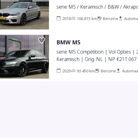
serie M5 / Keramisch / B&W / Akrapov
2018
106.815 km
Benzine
Automa
BMW M5
serie M5 Competition | Vol Opties | 
Keramisch | Orig. NL | NP €211.067
2020
93.450 km
Benzine
Automaa