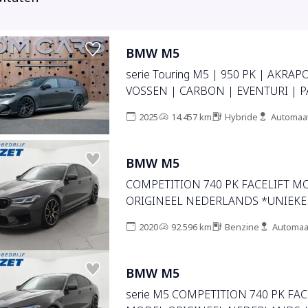
BMW M5
serie Touring M5 | 950 PK | AKRAP
VOSSEN | CARBON | EVENTURI | 
MATTE PPF |
2025
14.457 km
Hybride
Automaa
BMW M5
COMPETITION 740 PK FACELIFT M
ORIGINEEL NEDERLANDS *UNIEKE
2020
92.596 km
Benzine
Automaa
BMW M5
serie M5 COMPETITION 740 PK FAC