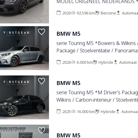
MODEL ORIGINEEL NEDERLANDS 
2020
92.596 km
Benzine
Automaa
BMW M5
serie Touring M5 *Bowers & Wilkins 
Package / Stoelventilatie / Panorama
exterieur / Surround-View*
2026
6.000 km
Hybride
Automaat
BMW M5
serie Touring M5 *M Driver’s Packa
Wilkins / Carbon-interieur / Stoelventil
Panorama / Memory / Keyless / Sur
2025
16.000 km
Hybride
Automaa
BMW M5