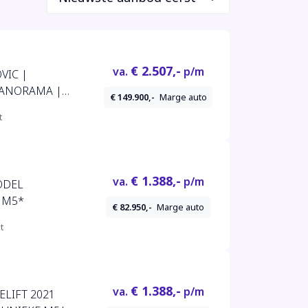
€ 2.507,-
va.
p/m
OVIC |
PANORAMA |
€ 149.900,-
Marge auto
t
€ 1.388,-
va.
p/m
ODEL
 M5*
€ 82.950,-
Marge auto
t
€ 1.388,-
va.
p/m
ELIFT 2021