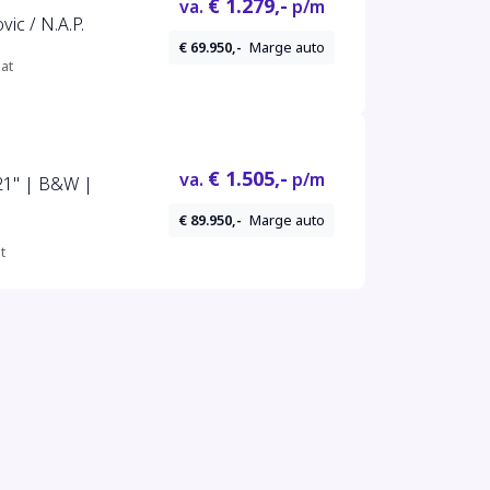
€ 1.279,-
va.
p/m
ic / N.A.P.
€ 69.950,-
Marge auto
at
€ 1.505,-
va.
p/m
21'' | B&W |
€ 89.950,-
Marge auto
t