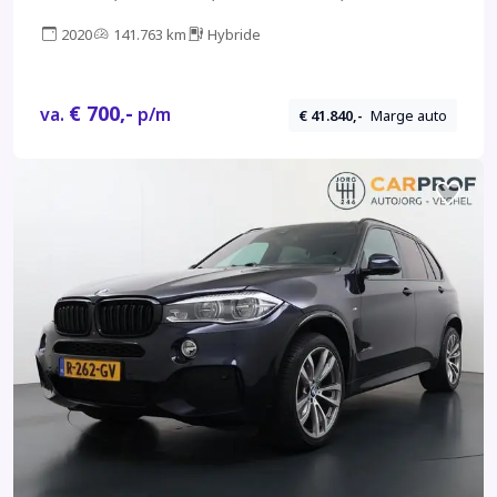
CARPLAY, ANDROID AUTO, MEMORY SEATS, M
2020
141.763 km
Hybride
SPORT VELG, CAMERA, NIEUWSTAAT]
€ 700,-
va.
p/m
€ 41.840,-
Marge auto