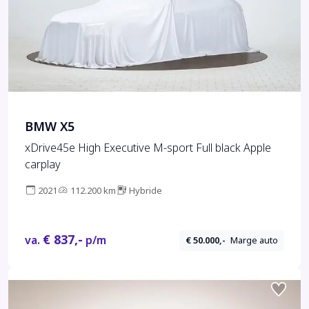
BMW X5
xDrive45e High Executive M-sport Full black Apple
carplay
2021
112.200 km
Hybride
€ 837,-
va.
p/m
€ 50.000,-
Marge auto