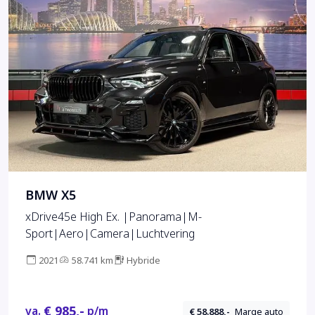
BMW X5
xDrive45e High Ex. |Panorama|M-
Sport|Aero|Camera|Luchtvering
2021
58.741 km
Hybride
€ 985,-
va.
p/m
€ 58.888,-
Marge auto