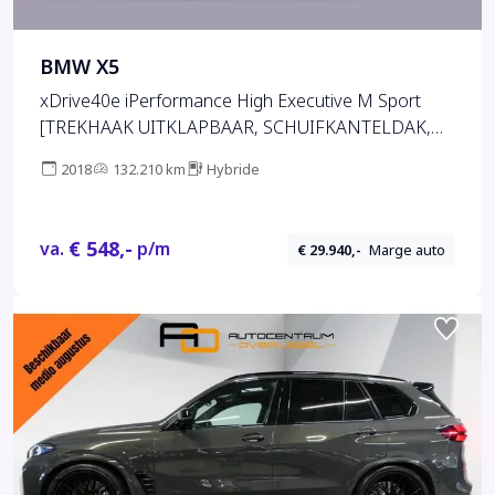
BMW X5
xDrive40e iPerformance High Executive M Sport
[TREKHAAK UITKLAPBAAR, SCHUIFKANTELDAK,
APPLE CARPLAY, ANDROID, MEMORY SEATS,
2018
132.210 km
Hybride
STOELVERWARMING, CAMERA, CRUISE, PDC V+A,
CLIMATE, NIEUWSTAAT]
€ 548,-
va.
p/m
€ 29.940,-
Marge auto