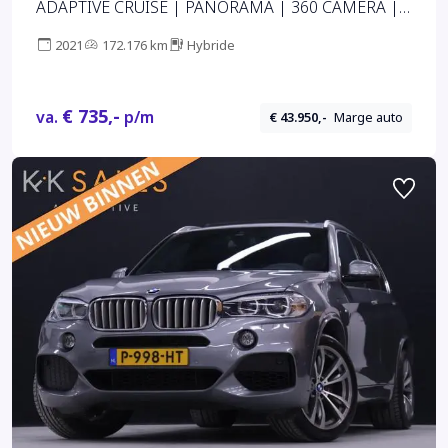
ADAPTIVE CRUISE | PANORAMA | 360 CAMERA |
22 INCH
2021
172.176 km
Hybride
€ 735,-
va.
p/m
€ 43.950,-
Marge auto