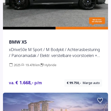
BMW X5
xDrive50e M Sport / M Bodykit / Achterasbesturing
/ Panoramadak / Elektr. verstelbare voorstoelen +
memory / Softclose / Luchtvering / Elektr.
2025
19.478 km
Hybride
wegklapbare trekhaak / HUD Professional / Harman
Kardon Surround Sound / 22'' LMV /
Ambienteverlichting / Stoelverwarming V+ A /
€ 1.668,-
va.
p/m
€ 99.750,-
Marge auto
Achteruitrijcamera / Shadow...