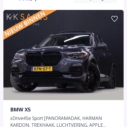
BMW X5
xDrive45e Sport [PANORAMADAK, HARMAN
KARDON, TREKHAAK, LUCHTVERING, APPLE