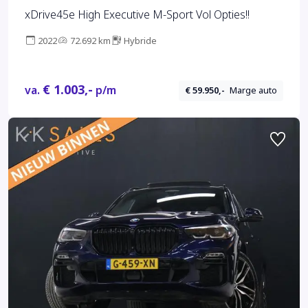
xDrive45e High Executive M-Sport Vol Opties!!
2022
72.692 km
Hybride
€ 1.003,-
va.
p/m
€ 59.950,-
Marge auto