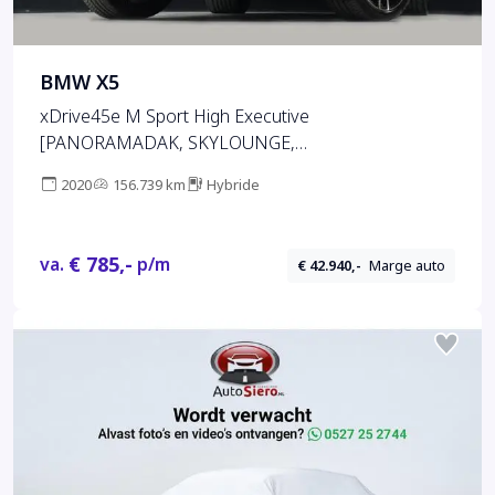
BMW X5
xDrive45e M Sport High Executive
[PANORAMADAK, SKYLOUNGE,
HARMAN/KARDON, HEAD-UP, LUCHTVERING,
2020
156.739 km
Hybride
ADAPTIVE LED, APPLE CARPLAY, ANDROID,
MEMORY SEATS, STOELVERWARMING, VOL LEDER,
SOFT CLOSE, ELEKTRISCHE ACHTERKLEP, 360
€ 785,-
va.
p/m
€ 42.940,-
Marge auto
CAMERA