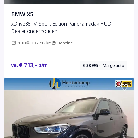
BMW X5
xDrive35i M Sport Edition Panoramadak HUD
Dealer onderhouden
2018
105.712 km
Benzine
€ 713,-
va.
p/m
€ 38.995,-
Marge auto