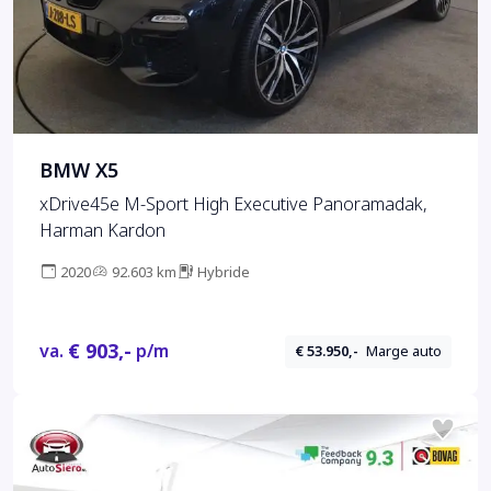
BMW X5
xDrive45e M-Sport High Executive Panoramadak,
Harman Kardon
2020
92.603 km
Hybride
€ 903,-
va.
p/m
€ 53.950,-
Marge auto