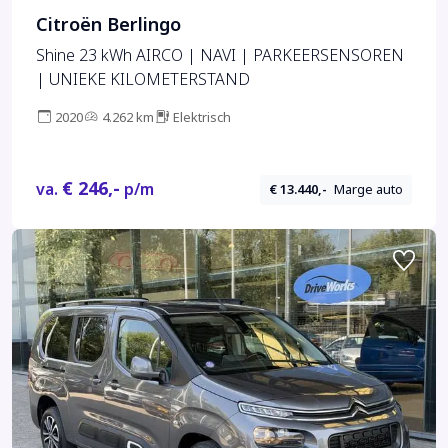
Citroën Berlingo
Shine 23 kWh AIRCO | NAVI | PARKEERSENSOREN
| UNIEKE KILOMETERSTAND
2020
4.262 km
Elektrisch
€ 246,-
va.
p/m
€ 13.440,-
Marge auto