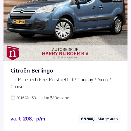
Citroën Berlingo
1.2 PureTech Feel Rolstoel Lift / Carplay / Airco /
Cruise
2016
153.111 km
Benzine
€ 208,-
va.
p/m
€ 9.900,-
Marge auto