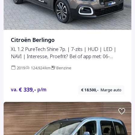
Citroën Berlingo
XL 1.2 PureTech Shine 7p. | 7-zits | HUD | LED |
NAVI | Interesse, Proefrit? Bel of app met: 06-
24282842 / 06-42130156
2019
124.924 km
Benzine
€ 339,-
va.
p/m
€ 18.500,-
Marge auto