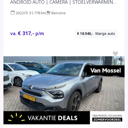
ANDROID AUTO | CAMERA | STOELVERWARMING
| HEAD-UP DISPLAY |
2022
31.778 km
Benzine
€ 317,-
va.
p/m
€ 18.940,-
Marge auto