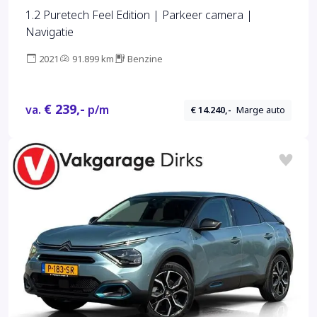
1.2 Puretech Feel Edition | Parkeer camera |
Navigatie
2021
91.899 km
Benzine
€ 239,-
va.
p/m
€ 14.240,-
Marge auto