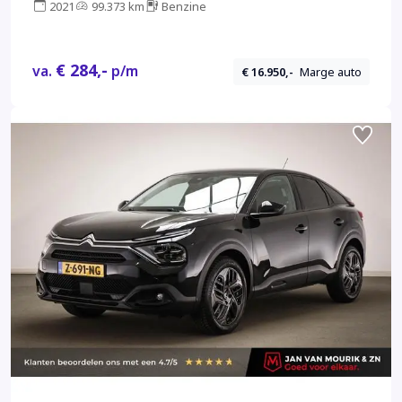
2021
99.373 km
Benzine
€ 284,-
va.
p/m
€ 16.950,-
Marge auto