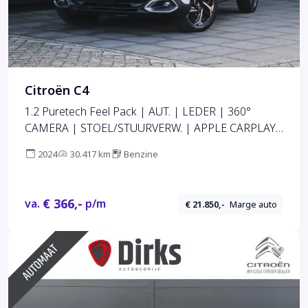
Citroën C4
1.2 Puretech Feel Pack | AUT. | LEDER | 360°
CAMERA | STOEL/STUURVERW. | APPLE CARPLAY
| CRUISE | NAVI |
2024
30.417 km
Benzine
€ 366,-
va.
p/m
€ 21.850,-
Marge auto