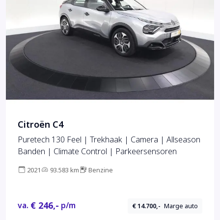
Citroën C4
Puretech 130 Feel | Trekhaak | Camera | Allseason
Banden | Climate Control | Parkeersensoren
2021
93.583 km
Benzine
€ 246,-
va.
p/m
€ 14.700,-
Marge auto