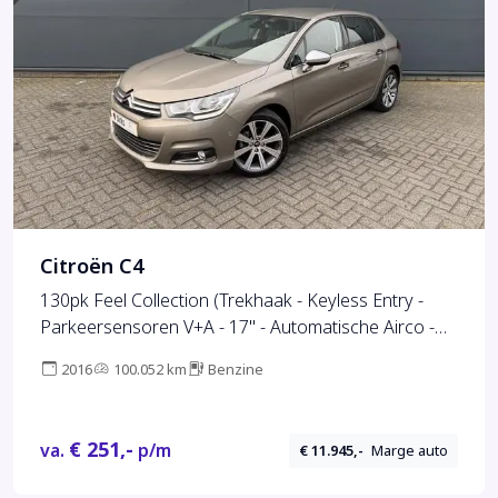
Citroën C4
130pk Feel Collection (Trekhaak - Keyless Entry -
Parkeersensoren V+A - 17" - Automatische Airco -
Navigatie - Apple Carplay)
2016
100.052 km
Benzine
€ 251,-
va.
p/m
€ 11.945,-
Marge auto