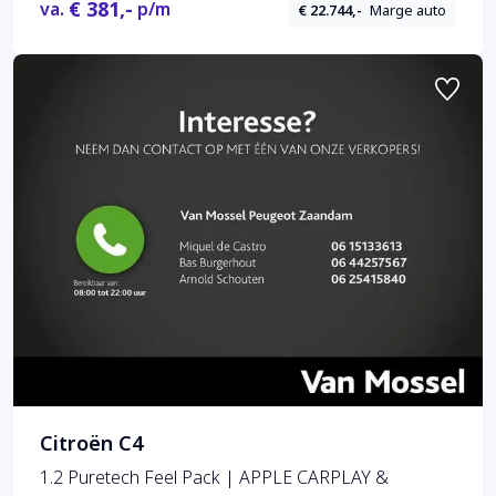
€ 381,-
va.
p/m
€ 22.744,-
Marge auto
Citroën C4
1.2 Puretech Feel Pack | APPLE CARPLAY &