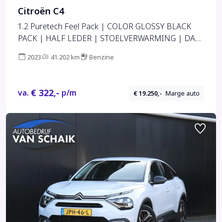
Citroën C4
1.2 Puretech Feel Pack | COLOR GLOSSY BLACK
PACK | HALF LEDER | STOELVERWARMING | DAB
| CAMERA
2023
41.202 km
Benzine
€ 322,-
va.
p/m
€ 19.250,-
Marge auto